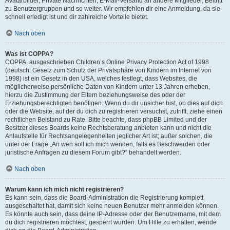
Avatarbilder, Private Nachrichten, E-Mail-Versand an andere Mitglieder, Beitritt
zu Benutzergruppen und so weiter. Wir empfehlen dir eine Anmeldung, da sie
schnell erledigt ist und dir zahlreiche Vorteile bietet.
Nach oben
Was ist COPPA?
COPPA, ausgeschrieben Children’s Online Privacy Protection Act of 1998
(deutsch: Gesetz zum Schutz der Privatsphäre von Kindern im Internet von
1998) ist ein Gesetz in den USA, welches festlegt, dass Websites, die
möglicherweise persönliche Daten von Kindern unter 13 Jahren erheben,
hierzu die Zustimmung der Eltern beziehungsweise des oder der
Erziehungsberechtigten benötigen. Wenn du dir unsicher bist, ob dies auf dich
oder die Website, auf der du dich zu registrieren versuchst, zutrifft, ziehe einen
rechtlichen Beistand zu Rate. Bitte beachte, dass phpBB Limited und der
Besitzer dieses Boards keine Rechtsberatung anbieten kann und nicht die
Anlaufstelle für Rechtsangelegenheiten jeglicher Art ist; außer solchen, die
unter der Frage „An wen soll ich mich wenden, falls es Beschwerden oder
juristische Anfragen zu diesem Forum gibt?“ behandelt werden.
Nach oben
Warum kann ich mich nicht registrieren?
Es kann sein, dass die Board-Administration die Registrierung komplett
ausgeschaltet hat, damit sich keine neuen Benutzer mehr anmelden können.
Es könnte auch sein, dass deine IP-Adresse oder der Benutzername, mit dem
du dich registrieren möchtest, gesperrt wurden. Um Hilfe zu erhalten, wende