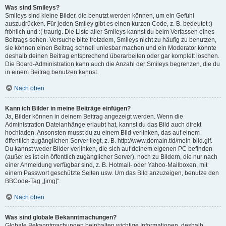
Was sind Smileys?
Smileys sind kleine Bilder, die benutzt werden können, um ein Gefühl
auszudrücken. Für jeden Smiley gibt es einen kurzen Code, z. B. bedeutet :)
fröhlich und :( traurig. Die Liste aller Smileys kannst du beim Verfassen eines
Beitrags sehen. Versuche bitte trotzdem, Smileys nicht zu häufig zu benutzen,
sie können einen Beitrag schnell unlesbar machen und ein Moderator könnte
deshalb deinen Beitrag entsprechend überarbeiten oder gar komplett löschen.
Die Board-Administration kann auch die Anzahl der Smileys begrenzen, die du
in einem Beitrag benutzen kannst.
Nach oben
Kann ich Bilder in meine Beiträge einfügen?
Ja, Bilder können in deinem Beitrag angezeigt werden. Wenn die
Administration Dateianhänge erlaubt hat, kannst du das Bild auch direkt
hochladen. Ansonsten musst du zu einem Bild verlinken, das auf einem
öffentlich zugänglichen Server liegt, z. B. http://www.domain.tld/mein-bild.gif.
Du kannst weder Bilder verlinken, die sich auf deinem eigenen PC befinden
(außer es ist ein öffentlich zugänglicher Server), noch zu Bildern, die nur nach
einer Anmeldung verfügbar sind, z. B. Hotmail- oder Yahoo-Mailboxen, mit
einem Passwort geschützte Seiten usw. Um das Bild anzuzeigen, benutze den
BBCode-Tag „[img]“.
Nach oben
Was sind globale Bekanntmachungen?
Globale Bekanntmachungen beinhalten wichtige Informationen, deshalb