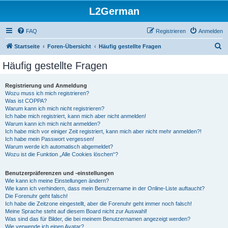
L2German
FAQ
Registrieren
Anmelden
S
Startseite
Foren-Übersicht
Häufig gestellte Fragen
u
Häufig gestellte Fragen
c
h
Registrierung und Anmeldung
Wozu muss ich mich registrieren?
e
Was ist COPPA?
Warum kann ich mich nicht registrieren?
Ich habe mich registriert, kann mich aber nicht anmelden!
Warum kann ich mich nicht anmelden?
Ich habe mich vor einiger Zeit registriert, kann mich aber nicht mehr anmelden?!
Ich habe mein Passwort vergessen!
Warum werde ich automatisch abgemeldet?
Wozu ist die Funktion „Alle Cookies löschen“?
Benutzerpräferenzen und -einstellungen
Wie kann ich meine Einstellungen ändern?
Wie kann ich verhindern, dass mein Benutzername in der Online-Liste auftaucht?
Die Forenuhr geht falsch!
Ich habe die Zeitzone eingestellt, aber die Forenuhr geht immer noch falsch!
Meine Sprache steht auf diesem Board nicht zur Auswahl!
Was sind das für Bilder, die bei meinem Benutzernamen angezeigt werden?
Wie verwende ich einen Avatar?