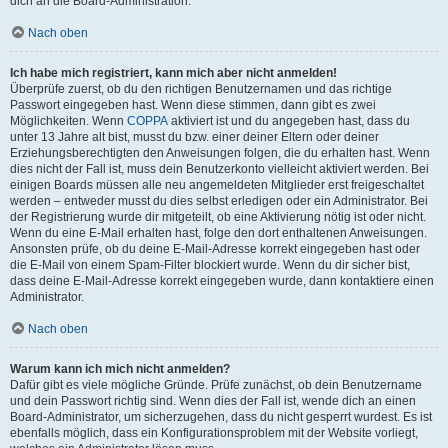
dich an die Board-Administration.
Nach oben
Ich habe mich registriert, kann mich aber nicht anmelden!
Überprüfe zuerst, ob du den richtigen Benutzernamen und das richtige
Passwort eingegeben hast. Wenn diese stimmen, dann gibt es zwei
Möglichkeiten. Wenn
COPPA
aktiviert ist und du angegeben hast, dass du
unter 13 Jahre alt bist, musst du bzw. einer deiner Eltern oder deiner
Erziehungsberechtigten den Anweisungen folgen, die du erhalten hast. Wenn
dies nicht der Fall ist, muss dein Benutzerkonto vielleicht aktiviert werden. Bei
einigen Boards müssen alle neu angemeldeten Mitglieder erst freigeschaltet
werden – entweder musst du dies selbst erledigen oder ein Administrator. Bei
der Registrierung wurde dir mitgeteilt, ob eine Aktivierung nötig ist oder nicht.
Wenn du eine E-Mail erhalten hast, folge den dort enthaltenen Anweisungen.
Ansonsten prüfe, ob du deine E-Mail-Adresse korrekt eingegeben hast oder
die E-Mail von einem Spam-Filter blockiert wurde. Wenn du dir sicher bist,
dass deine E-Mail-Adresse korrekt eingegeben wurde, dann kontaktiere einen
Administrator.
Nach oben
Warum kann ich mich nicht anmelden?
Dafür gibt es viele mögliche Gründe. Prüfe zunächst, ob dein Benutzername
und dein Passwort richtig sind. Wenn dies der Fall ist, wende dich an einen
Board-Administrator, um sicherzugehen, dass du nicht gesperrt wurdest. Es ist
ebenfalls möglich, dass ein Konfigurationsproblem mit der Website vorliegt,