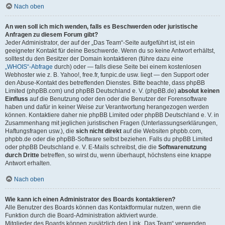
Nach oben
An wen soll ich mich wenden, falls es Beschwerden oder juristische
Anfragen zu diesem Forum gibt?
Jeder Administrator, der auf der „Das Team“-Seite aufgeführt ist, ist ein
geeigneter Kontakt für deine Beschwerde. Wenn du so keine Antwort erhältst,
solltest du den Besitzer der Domain kontaktieren (führe dazu eine
„WHOIS“-Abfrage
durch) oder — falls diese Seite bei einem kostenlosen
Webhoster wie z. B. Yahoo!, free.fr, funpic.de usw. liegt — den Support oder
den Abuse-Kontakt des betreffenden Dienstes. Bitte beachte, dass phpBB
Limited (phpBB.com) und phpBB Deutschland e. V. (phpBB.de)
absolut keinen
Einfluss
auf die Benutzung oder den oder die Benutzer der Forensoftware
haben und dafür in keiner Weise zur Verantwortung herangezogen werden
können. Kontaktiere daher nie phpBB Limited oder phpBB Deutschland e. V. in
Zusammenhang mit jeglichen juristischen Fragen (Unterlassungserklärungen,
Haftungsfragen usw.), die
sich nicht direkt
auf die Websiten phpbb.com,
phpbb.de oder die phpBB-Software selbst beziehen. Falls du phpBB Limited
oder phpBB Deutschland e. V. E-Mails schreibst, die die
Softwarenutzung
durch Dritte
betreffen, so wirst du, wenn überhaupt, höchstens eine knappe
Antwort erhalten.
Nach oben
Wie kann ich einen Administrator des Boards kontaktieren?
Alle Benutzer des Boards können das Kontaktformular nutzen, wenn die
Funktion durch die Board-Administration aktiviert wurde.
Mitglieder des Boards können zusätzlich den Link „Das Team“ verwenden.