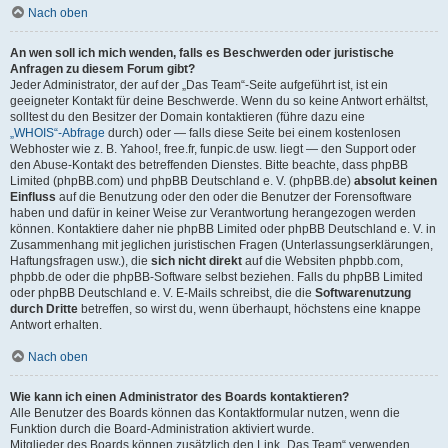
Nach oben
An wen soll ich mich wenden, falls es Beschwerden oder juristische
Anfragen zu diesem Forum gibt?
Jeder Administrator, der auf der „Das Team“-Seite aufgeführt ist, ist ein
geeigneter Kontakt für deine Beschwerde. Wenn du so keine Antwort erhältst,
solltest du den Besitzer der Domain kontaktieren (führe dazu eine
„WHOIS“-Abfrage
durch) oder — falls diese Seite bei einem kostenlosen
Webhoster wie z. B. Yahoo!, free.fr, funpic.de usw. liegt — den Support oder
den Abuse-Kontakt des betreffenden Dienstes. Bitte beachte, dass phpBB
Limited (phpBB.com) und phpBB Deutschland e. V. (phpBB.de)
absolut keinen
Einfluss
auf die Benutzung oder den oder die Benutzer der Forensoftware
haben und dafür in keiner Weise zur Verantwortung herangezogen werden
können. Kontaktiere daher nie phpBB Limited oder phpBB Deutschland e. V. in
Zusammenhang mit jeglichen juristischen Fragen (Unterlassungserklärungen,
Haftungsfragen usw.), die
sich nicht direkt
auf die Websiten phpbb.com,
phpbb.de oder die phpBB-Software selbst beziehen. Falls du phpBB Limited
oder phpBB Deutschland e. V. E-Mails schreibst, die die
Softwarenutzung
durch Dritte
betreffen, so wirst du, wenn überhaupt, höchstens eine knappe
Antwort erhalten.
Nach oben
Wie kann ich einen Administrator des Boards kontaktieren?
Alle Benutzer des Boards können das Kontaktformular nutzen, wenn die
Funktion durch die Board-Administration aktiviert wurde.
Mitglieder des Boards können zusätzlich den Link „Das Team“ verwenden.