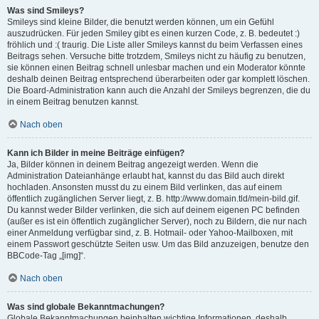
Was sind Smileys?
Smileys sind kleine Bilder, die benutzt werden können, um ein Gefühl
auszudrücken. Für jeden Smiley gibt es einen kurzen Code, z. B. bedeutet :)
fröhlich und :( traurig. Die Liste aller Smileys kannst du beim Verfassen eines
Beitrags sehen. Versuche bitte trotzdem, Smileys nicht zu häufig zu benutzen,
sie können einen Beitrag schnell unlesbar machen und ein Moderator könnte
deshalb deinen Beitrag entsprechend überarbeiten oder gar komplett löschen.
Die Board-Administration kann auch die Anzahl der Smileys begrenzen, die du
in einem Beitrag benutzen kannst.
Nach oben
Kann ich Bilder in meine Beiträge einfügen?
Ja, Bilder können in deinem Beitrag angezeigt werden. Wenn die
Administration Dateianhänge erlaubt hat, kannst du das Bild auch direkt
hochladen. Ansonsten musst du zu einem Bild verlinken, das auf einem
öffentlich zugänglichen Server liegt, z. B. http://www.domain.tld/mein-bild.gif.
Du kannst weder Bilder verlinken, die sich auf deinem eigenen PC befinden
(außer es ist ein öffentlich zugänglicher Server), noch zu Bildern, die nur nach
einer Anmeldung verfügbar sind, z. B. Hotmail- oder Yahoo-Mailboxen, mit
einem Passwort geschützte Seiten usw. Um das Bild anzuzeigen, benutze den
BBCode-Tag „[img]“.
Nach oben
Was sind globale Bekanntmachungen?
Globale Bekanntmachungen beinhalten wichtige Informationen, deshalb