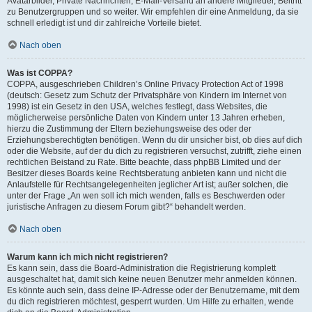
Avatarbilder, Private Nachrichten, E-Mail-Versand an andere Mitglieder, Beitritt
zu Benutzergruppen und so weiter. Wir empfehlen dir eine Anmeldung, da sie
schnell erledigt ist und dir zahlreiche Vorteile bietet.
Nach oben
Was ist COPPA?
COPPA, ausgeschrieben Children’s Online Privacy Protection Act of 1998
(deutsch: Gesetz zum Schutz der Privatsphäre von Kindern im Internet von
1998) ist ein Gesetz in den USA, welches festlegt, dass Websites, die
möglicherweise persönliche Daten von Kindern unter 13 Jahren erheben,
hierzu die Zustimmung der Eltern beziehungsweise des oder der
Erziehungsberechtigten benötigen. Wenn du dir unsicher bist, ob dies auf dich
oder die Website, auf der du dich zu registrieren versuchst, zutrifft, ziehe einen
rechtlichen Beistand zu Rate. Bitte beachte, dass phpBB Limited und der
Besitzer dieses Boards keine Rechtsberatung anbieten kann und nicht die
Anlaufstelle für Rechtsangelegenheiten jeglicher Art ist; außer solchen, die
unter der Frage „An wen soll ich mich wenden, falls es Beschwerden oder
juristische Anfragen zu diesem Forum gibt?“ behandelt werden.
Nach oben
Warum kann ich mich nicht registrieren?
Es kann sein, dass die Board-Administration die Registrierung komplett
ausgeschaltet hat, damit sich keine neuen Benutzer mehr anmelden können.
Es könnte auch sein, dass deine IP-Adresse oder der Benutzername, mit dem
du dich registrieren möchtest, gesperrt wurden. Um Hilfe zu erhalten, wende