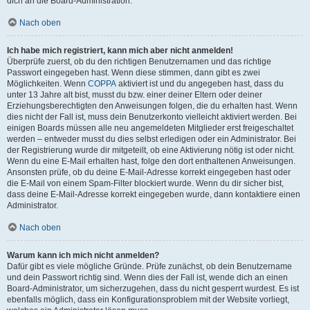
dich an die Board-Administration.
Nach oben
Ich habe mich registriert, kann mich aber nicht anmelden!
Überprüfe zuerst, ob du den richtigen Benutzernamen und das richtige
Passwort eingegeben hast. Wenn diese stimmen, dann gibt es zwei
Möglichkeiten. Wenn
COPPA
aktiviert ist und du angegeben hast, dass du
unter 13 Jahre alt bist, musst du bzw. einer deiner Eltern oder deiner
Erziehungsberechtigten den Anweisungen folgen, die du erhalten hast. Wenn
dies nicht der Fall ist, muss dein Benutzerkonto vielleicht aktiviert werden. Bei
einigen Boards müssen alle neu angemeldeten Mitglieder erst freigeschaltet
werden – entweder musst du dies selbst erledigen oder ein Administrator. Bei
der Registrierung wurde dir mitgeteilt, ob eine Aktivierung nötig ist oder nicht.
Wenn du eine E-Mail erhalten hast, folge den dort enthaltenen Anweisungen.
Ansonsten prüfe, ob du deine E-Mail-Adresse korrekt eingegeben hast oder
die E-Mail von einem Spam-Filter blockiert wurde. Wenn du dir sicher bist,
dass deine E-Mail-Adresse korrekt eingegeben wurde, dann kontaktiere einen
Administrator.
Nach oben
Warum kann ich mich nicht anmelden?
Dafür gibt es viele mögliche Gründe. Prüfe zunächst, ob dein Benutzername
und dein Passwort richtig sind. Wenn dies der Fall ist, wende dich an einen
Board-Administrator, um sicherzugehen, dass du nicht gesperrt wurdest. Es ist
ebenfalls möglich, dass ein Konfigurationsproblem mit der Website vorliegt,