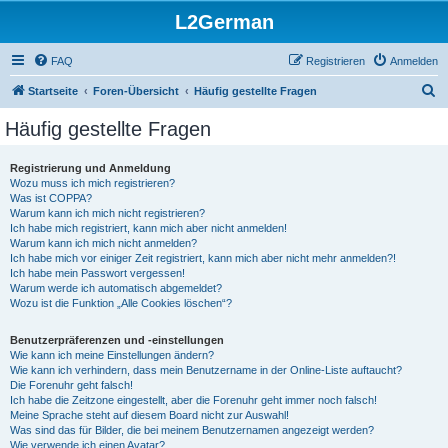
L2German
FAQ
Registrieren
Anmelden
S
Startseite
Foren-Übersicht
Häufig gestellte Fragen
u
Häufig gestellte Fragen
c
h
Registrierung und Anmeldung
Wozu muss ich mich registrieren?
e
Was ist COPPA?
Warum kann ich mich nicht registrieren?
Ich habe mich registriert, kann mich aber nicht anmelden!
Warum kann ich mich nicht anmelden?
Ich habe mich vor einiger Zeit registriert, kann mich aber nicht mehr anmelden?!
Ich habe mein Passwort vergessen!
Warum werde ich automatisch abgemeldet?
Wozu ist die Funktion „Alle Cookies löschen“?
Benutzerpräferenzen und -einstellungen
Wie kann ich meine Einstellungen ändern?
Wie kann ich verhindern, dass mein Benutzername in der Online-Liste auftaucht?
Die Forenuhr geht falsch!
Ich habe die Zeitzone eingestellt, aber die Forenuhr geht immer noch falsch!
Meine Sprache steht auf diesem Board nicht zur Auswahl!
Was sind das für Bilder, die bei meinem Benutzernamen angezeigt werden?
Wie verwende ich einen Avatar?