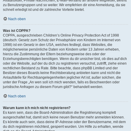
Avatarbilder, Private Nachrichten, E-Mail-Versand an andere Mitglieder, Beitritt
zu Benutzergruppen und so weiter. Wir empfehlen dir eine Anmeldung, da sie
schnell erledigt ist und dir zahlreiche Vorteile bietet.
Nach oben
Was ist COPPA?
COPPA, ausgeschrieben Children’s Online Privacy Protection Act of 1998
(deutsch: Gesetz zum Schutz der Privatsphäre von Kindern im Internet von
1998) ist ein Gesetz in den USA, welches festlegt, dass Websites, die
möglicherweise persönliche Daten von Kindern unter 13 Jahren erheben,
hierzu die Zustimmung der Eltern beziehungsweise des oder der
Erziehungsberechtigten benötigen. Wenn du dir unsicher bist, ob dies auf dich
oder die Website, auf der du dich zu registrieren versuchst, zutrifft, ziehe einen
rechtlichen Beistand zu Rate. Bitte beachte, dass phpBB Limited und der
Besitzer dieses Boards keine Rechtsberatung anbieten kann und nicht die
Anlaufstelle für Rechtsangelegenheiten jeglicher Art ist; außer solchen, die
unter der Frage „An wen soll ich mich wenden, falls es Beschwerden oder
juristische Anfragen zu diesem Forum gibt?“ behandelt werden.
Nach oben
Warum kann ich mich nicht registrieren?
Es kann sein, dass die Board-Administration die Registrierung komplett
ausgeschaltet hat, damit sich keine neuen Benutzer mehr anmelden können.
Es könnte auch sein, dass deine IP-Adresse oder der Benutzername, mit dem
du dich registrieren möchtest, gesperrt wurden. Um Hilfe zu erhalten, wende