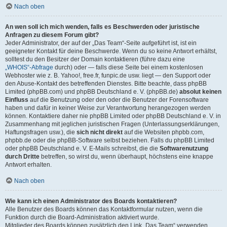
Nach oben
An wen soll ich mich wenden, falls es Beschwerden oder juristische
Anfragen zu diesem Forum gibt?
Jeder Administrator, der auf der „Das Team“-Seite aufgeführt ist, ist ein
geeigneter Kontakt für deine Beschwerde. Wenn du so keine Antwort erhältst,
solltest du den Besitzer der Domain kontaktieren (führe dazu eine
„WHOIS“-Abfrage
durch) oder — falls diese Seite bei einem kostenlosen
Webhoster wie z. B. Yahoo!, free.fr, funpic.de usw. liegt — den Support oder
den Abuse-Kontakt des betreffenden Dienstes. Bitte beachte, dass phpBB
Limited (phpBB.com) und phpBB Deutschland e. V. (phpBB.de)
absolut keinen
Einfluss
auf die Benutzung oder den oder die Benutzer der Forensoftware
haben und dafür in keiner Weise zur Verantwortung herangezogen werden
können. Kontaktiere daher nie phpBB Limited oder phpBB Deutschland e. V. in
Zusammenhang mit jeglichen juristischen Fragen (Unterlassungserklärungen,
Haftungsfragen usw.), die
sich nicht direkt
auf die Websiten phpbb.com,
phpbb.de oder die phpBB-Software selbst beziehen. Falls du phpBB Limited
oder phpBB Deutschland e. V. E-Mails schreibst, die die
Softwarenutzung
durch Dritte
betreffen, so wirst du, wenn überhaupt, höchstens eine knappe
Antwort erhalten.
Nach oben
Wie kann ich einen Administrator des Boards kontaktieren?
Alle Benutzer des Boards können das Kontaktformular nutzen, wenn die
Funktion durch die Board-Administration aktiviert wurde.
Mitglieder des Boards können zusätzlich den Link „Das Team“ verwenden.