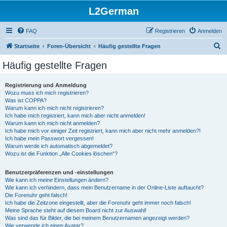
L2German
FAQ
Registrieren
Anmelden
S
Startseite
Foren-Übersicht
Häufig gestellte Fragen
u
Häufig gestellte Fragen
c
h
Registrierung und Anmeldung
Wozu muss ich mich registrieren?
e
Was ist COPPA?
Warum kann ich mich nicht registrieren?
Ich habe mich registriert, kann mich aber nicht anmelden!
Warum kann ich mich nicht anmelden?
Ich habe mich vor einiger Zeit registriert, kann mich aber nicht mehr anmelden?!
Ich habe mein Passwort vergessen!
Warum werde ich automatisch abgemeldet?
Wozu ist die Funktion „Alle Cookies löschen“?
Benutzerpräferenzen und -einstellungen
Wie kann ich meine Einstellungen ändern?
Wie kann ich verhindern, dass mein Benutzername in der Online-Liste auftaucht?
Die Forenuhr geht falsch!
Ich habe die Zeitzone eingestellt, aber die Forenuhr geht immer noch falsch!
Meine Sprache steht auf diesem Board nicht zur Auswahl!
Was sind das für Bilder, die bei meinem Benutzernamen angezeigt werden?
Wie verwende ich einen Avatar?