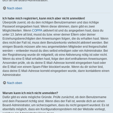
dich an die Board-Administration.
Nach oben
Ich habe mich registriert, kann mich aber nicht anmelden!
Überprüfe zuerst, ob du den richtigen Benutzernamen und das richtige
Passwort eingegeben hast. Wenn diese stimmen, dann gibt es zwei
Möglichkeiten. Wenn
COPPA
aktiviert ist und du angegeben hast, dass du
unter 13 Jahre alt bist, musst du bzw. einer deiner Eltern oder deiner
Erziehungsberechtigten den Anweisungen folgen, die du erhalten hast. Wenn
dies nicht der Fall ist, muss dein Benutzerkonto vielleicht aktiviert werden. Bei
einigen Boards müssen alle neu angemeldeten Mitglieder erst freigeschaltet
werden – entweder musst du dies selbst erledigen oder ein Administrator. Bei
der Registrierung wurde dir mitgeteilt, ob eine Aktivierung nötig ist oder nicht.
Wenn du eine E-Mail erhalten hast, folge den dort enthaltenen Anweisungen.
Ansonsten prüfe, ob du deine E-Mail-Adresse korrekt eingegeben hast oder
die E-Mail von einem Spam-Filter blockiert wurde. Wenn du dir sicher bist,
dass deine E-Mail-Adresse korrekt eingegeben wurde, dann kontaktiere einen
Administrator.
Nach oben
Warum kann ich mich nicht anmelden?
Dafür gibt es viele mögliche Gründe. Prüfe zunächst, ob dein Benutzername
und dein Passwort richtig sind. Wenn dies der Fall ist, wende dich an einen
Board-Administrator, um sicherzugehen, dass du nicht gesperrt wurdest. Es ist
ebenfalls möglich, dass ein Konfigurationsproblem mit der Website vorliegt,