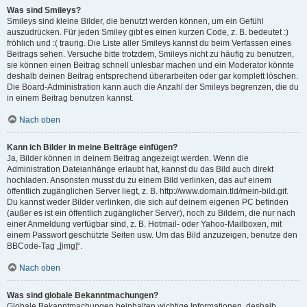
Was sind Smileys?
Smileys sind kleine Bilder, die benutzt werden können, um ein Gefühl
auszudrücken. Für jeden Smiley gibt es einen kurzen Code, z. B. bedeutet :)
fröhlich und :( traurig. Die Liste aller Smileys kannst du beim Verfassen eines
Beitrags sehen. Versuche bitte trotzdem, Smileys nicht zu häufig zu benutzen,
sie können einen Beitrag schnell unlesbar machen und ein Moderator könnte
deshalb deinen Beitrag entsprechend überarbeiten oder gar komplett löschen.
Die Board-Administration kann auch die Anzahl der Smileys begrenzen, die du
in einem Beitrag benutzen kannst.
Nach oben
Kann ich Bilder in meine Beiträge einfügen?
Ja, Bilder können in deinem Beitrag angezeigt werden. Wenn die
Administration Dateianhänge erlaubt hat, kannst du das Bild auch direkt
hochladen. Ansonsten musst du zu einem Bild verlinken, das auf einem
öffentlich zugänglichen Server liegt, z. B. http://www.domain.tld/mein-bild.gif.
Du kannst weder Bilder verlinken, die sich auf deinem eigenen PC befinden
(außer es ist ein öffentlich zugänglicher Server), noch zu Bildern, die nur nach
einer Anmeldung verfügbar sind, z. B. Hotmail- oder Yahoo-Mailboxen, mit
einem Passwort geschützte Seiten usw. Um das Bild anzuzeigen, benutze den
BBCode-Tag „[img]“.
Nach oben
Was sind globale Bekanntmachungen?
Globale Bekanntmachungen beinhalten wichtige Informationen, deshalb