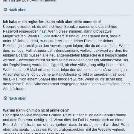
dich an die Board-Administration.
Nach oben
Ich habe mich registriert, kann mich aber nicht anmelden!
Überprüfe zuerst, ob du den richtigen Benutzernamen und das richtige
Passwort eingegeben hast. Wenn diese stimmen, dann gibt es zwei
Möglichkeiten. Wenn
COPPA
aktiviert ist und du angegeben hast, dass du
unter 13 Jahre alt bist, musst du bzw. einer deiner Eltern oder deiner
Erziehungsberechtigten den Anweisungen folgen, die du erhalten hast. Wenn
dies nicht der Fall ist, muss dein Benutzerkonto vielleicht aktiviert werden. Bei
einigen Boards müssen alle neu angemeldeten Mitglieder erst freigeschaltet
werden – entweder musst du dies selbst erledigen oder ein Administrator. Bei
der Registrierung wurde dir mitgeteilt, ob eine Aktivierung nötig ist oder nicht.
Wenn du eine E-Mail erhalten hast, folge den dort enthaltenen Anweisungen.
Ansonsten prüfe, ob du deine E-Mail-Adresse korrekt eingegeben hast oder
die E-Mail von einem Spam-Filter blockiert wurde. Wenn du dir sicher bist,
dass deine E-Mail-Adresse korrekt eingegeben wurde, dann kontaktiere einen
Administrator.
Nach oben
Warum kann ich mich nicht anmelden?
Dafür gibt es viele mögliche Gründe. Prüfe zunächst, ob dein Benutzername
und dein Passwort richtig sind. Wenn dies der Fall ist, wende dich an einen
Board-Administrator, um sicherzugehen, dass du nicht gesperrt wurdest. Es ist
ebenfalls möglich, dass ein Konfigurationsproblem mit der Website vorliegt,