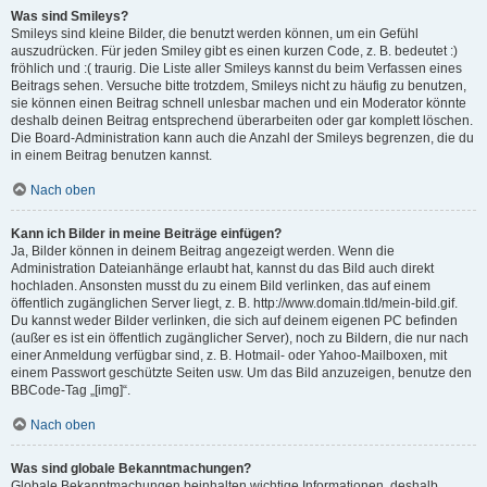
Was sind Smileys?
Smileys sind kleine Bilder, die benutzt werden können, um ein Gefühl
auszudrücken. Für jeden Smiley gibt es einen kurzen Code, z. B. bedeutet :)
fröhlich und :( traurig. Die Liste aller Smileys kannst du beim Verfassen eines
Beitrags sehen. Versuche bitte trotzdem, Smileys nicht zu häufig zu benutzen,
sie können einen Beitrag schnell unlesbar machen und ein Moderator könnte
deshalb deinen Beitrag entsprechend überarbeiten oder gar komplett löschen.
Die Board-Administration kann auch die Anzahl der Smileys begrenzen, die du
in einem Beitrag benutzen kannst.
Nach oben
Kann ich Bilder in meine Beiträge einfügen?
Ja, Bilder können in deinem Beitrag angezeigt werden. Wenn die
Administration Dateianhänge erlaubt hat, kannst du das Bild auch direkt
hochladen. Ansonsten musst du zu einem Bild verlinken, das auf einem
öffentlich zugänglichen Server liegt, z. B. http://www.domain.tld/mein-bild.gif.
Du kannst weder Bilder verlinken, die sich auf deinem eigenen PC befinden
(außer es ist ein öffentlich zugänglicher Server), noch zu Bildern, die nur nach
einer Anmeldung verfügbar sind, z. B. Hotmail- oder Yahoo-Mailboxen, mit
einem Passwort geschützte Seiten usw. Um das Bild anzuzeigen, benutze den
BBCode-Tag „[img]“.
Nach oben
Was sind globale Bekanntmachungen?
Globale Bekanntmachungen beinhalten wichtige Informationen, deshalb