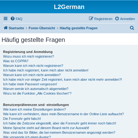
L2German
FAQ
Registrieren
Anmelden
S
Startseite
Foren-Übersicht
Häufig gestellte Fragen
u
Häufig gestellte Fragen
c
h
Registrierung und Anmeldung
Wozu muss ich mich registrieren?
e
Was ist COPPA?
Warum kann ich mich nicht registrieren?
Ich habe mich registriert, kann mich aber nicht anmelden!
Warum kann ich mich nicht anmelden?
Ich habe mich vor einiger Zeit registriert, kann mich aber nicht mehr anmelden?!
Ich habe mein Passwort vergessen!
Warum werde ich automatisch abgemeldet?
Wozu ist die Funktion „Alle Cookies löschen“?
Benutzerpräferenzen und -einstellungen
Wie kann ich meine Einstellungen ändern?
Wie kann ich verhindern, dass mein Benutzername in der Online-Liste auftaucht?
Die Forenuhr geht falsch!
Ich habe die Zeitzone eingestellt, aber die Forenuhr geht immer noch falsch!
Meine Sprache steht auf diesem Board nicht zur Auswahl!
Was sind das für Bilder, die bei meinem Benutzernamen angezeigt werden?
Wie verwende ich einen Avatar?