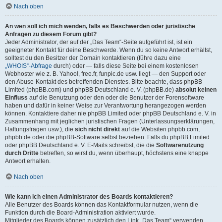
Nach oben
An wen soll ich mich wenden, falls es Beschwerden oder juristische
Anfragen zu diesem Forum gibt?
Jeder Administrator, der auf der „Das Team“-Seite aufgeführt ist, ist ein
geeigneter Kontakt für deine Beschwerde. Wenn du so keine Antwort erhältst,
solltest du den Besitzer der Domain kontaktieren (führe dazu eine
„WHOIS“-Abfrage
durch) oder — falls diese Seite bei einem kostenlosen
Webhoster wie z. B. Yahoo!, free.fr, funpic.de usw. liegt — den Support oder
den Abuse-Kontakt des betreffenden Dienstes. Bitte beachte, dass phpBB
Limited (phpBB.com) und phpBB Deutschland e. V. (phpBB.de)
absolut keinen
Einfluss
auf die Benutzung oder den oder die Benutzer der Forensoftware
haben und dafür in keiner Weise zur Verantwortung herangezogen werden
können. Kontaktiere daher nie phpBB Limited oder phpBB Deutschland e. V. in
Zusammenhang mit jeglichen juristischen Fragen (Unterlassungserklärungen,
Haftungsfragen usw.), die
sich nicht direkt
auf die Websiten phpbb.com,
phpbb.de oder die phpBB-Software selbst beziehen. Falls du phpBB Limited
oder phpBB Deutschland e. V. E-Mails schreibst, die die
Softwarenutzung
durch Dritte
betreffen, so wirst du, wenn überhaupt, höchstens eine knappe
Antwort erhalten.
Nach oben
Wie kann ich einen Administrator des Boards kontaktieren?
Alle Benutzer des Boards können das Kontaktformular nutzen, wenn die
Funktion durch die Board-Administration aktiviert wurde.
Mitglieder des Boards können zusätzlich den Link „Das Team“ verwenden.