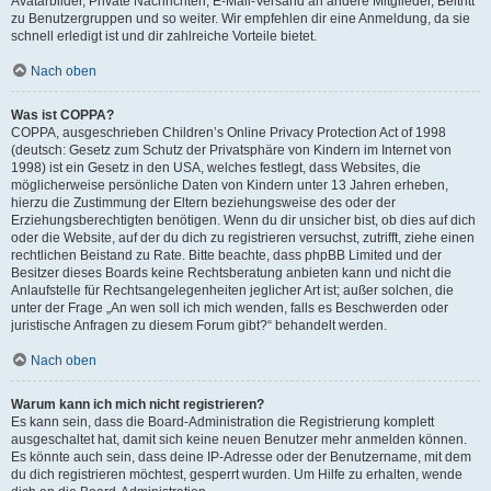
Avatarbilder, Private Nachrichten, E-Mail-Versand an andere Mitglieder, Beitritt
zu Benutzergruppen und so weiter. Wir empfehlen dir eine Anmeldung, da sie
schnell erledigt ist und dir zahlreiche Vorteile bietet.
Nach oben
Was ist COPPA?
COPPA, ausgeschrieben Children’s Online Privacy Protection Act of 1998
(deutsch: Gesetz zum Schutz der Privatsphäre von Kindern im Internet von
1998) ist ein Gesetz in den USA, welches festlegt, dass Websites, die
möglicherweise persönliche Daten von Kindern unter 13 Jahren erheben,
hierzu die Zustimmung der Eltern beziehungsweise des oder der
Erziehungsberechtigten benötigen. Wenn du dir unsicher bist, ob dies auf dich
oder die Website, auf der du dich zu registrieren versuchst, zutrifft, ziehe einen
rechtlichen Beistand zu Rate. Bitte beachte, dass phpBB Limited und der
Besitzer dieses Boards keine Rechtsberatung anbieten kann und nicht die
Anlaufstelle für Rechtsangelegenheiten jeglicher Art ist; außer solchen, die
unter der Frage „An wen soll ich mich wenden, falls es Beschwerden oder
juristische Anfragen zu diesem Forum gibt?“ behandelt werden.
Nach oben
Warum kann ich mich nicht registrieren?
Es kann sein, dass die Board-Administration die Registrierung komplett
ausgeschaltet hat, damit sich keine neuen Benutzer mehr anmelden können.
Es könnte auch sein, dass deine IP-Adresse oder der Benutzername, mit dem
du dich registrieren möchtest, gesperrt wurden. Um Hilfe zu erhalten, wende