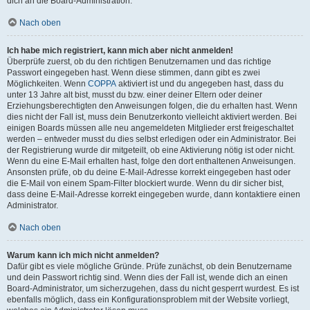
dich an die Board-Administration.
Nach oben
Ich habe mich registriert, kann mich aber nicht anmelden!
Überprüfe zuerst, ob du den richtigen Benutzernamen und das richtige
Passwort eingegeben hast. Wenn diese stimmen, dann gibt es zwei
Möglichkeiten. Wenn
COPPA
aktiviert ist und du angegeben hast, dass du
unter 13 Jahre alt bist, musst du bzw. einer deiner Eltern oder deiner
Erziehungsberechtigten den Anweisungen folgen, die du erhalten hast. Wenn
dies nicht der Fall ist, muss dein Benutzerkonto vielleicht aktiviert werden. Bei
einigen Boards müssen alle neu angemeldeten Mitglieder erst freigeschaltet
werden – entweder musst du dies selbst erledigen oder ein Administrator. Bei
der Registrierung wurde dir mitgeteilt, ob eine Aktivierung nötig ist oder nicht.
Wenn du eine E-Mail erhalten hast, folge den dort enthaltenen Anweisungen.
Ansonsten prüfe, ob du deine E-Mail-Adresse korrekt eingegeben hast oder
die E-Mail von einem Spam-Filter blockiert wurde. Wenn du dir sicher bist,
dass deine E-Mail-Adresse korrekt eingegeben wurde, dann kontaktiere einen
Administrator.
Nach oben
Warum kann ich mich nicht anmelden?
Dafür gibt es viele mögliche Gründe. Prüfe zunächst, ob dein Benutzername
und dein Passwort richtig sind. Wenn dies der Fall ist, wende dich an einen
Board-Administrator, um sicherzugehen, dass du nicht gesperrt wurdest. Es ist
ebenfalls möglich, dass ein Konfigurationsproblem mit der Website vorliegt,