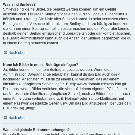
Was sind Smileys?
Smileys sind kleine Bilder, die benutzt werden können, um ein Gefühl
auszudrücken. Für jeden Smiley gibt es einen kurzen Code, z. B. bedeutet :)
fröhlich und :( traurig. Die Liste aller Smileys kannst du beim Verfassen eines
Beitrags sehen. Versuche bitte trotzdem, Smileys nicht zu häufig zu benutzen,
sie können einen Beitrag schnell unlesbar machen und ein Moderator könnte
deshalb deinen Beitrag entsprechend überarbeiten oder gar komplett löschen.
Die Board-Administration kann auch die Anzahl der Smileys begrenzen, die du
in einem Beitrag benutzen kannst.
Nach oben
Kann ich Bilder in meine Beiträge einfügen?
Ja, Bilder können in deinem Beitrag angezeigt werden. Wenn die
Administration Dateianhänge erlaubt hat, kannst du das Bild auch direkt
hochladen. Ansonsten musst du zu einem Bild verlinken, das auf einem
öffentlich zugänglichen Server liegt, z. B. http://www.domain.tld/mein-bild.gif.
Du kannst weder Bilder verlinken, die sich auf deinem eigenen PC befinden
(außer es ist ein öffentlich zugänglicher Server), noch zu Bildern, die nur nach
einer Anmeldung verfügbar sind, z. B. Hotmail- oder Yahoo-Mailboxen, mit
einem Passwort geschützte Seiten usw. Um das Bild anzuzeigen, benutze den
BBCode-Tag „[img]“.
Nach oben
Was sind globale Bekanntmachungen?
Globale Bekanntmachungen beinhalten wichtige Informationen, deshalb