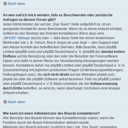
Nach oben
An wen soll ich mich wenden, falls es Beschwerden oder juristische
Anfragen zu diesem Forum gibt?
Jeder Administrator, der auf der „Das Team“-Seite aufgeführt ist, ist ein
geeigneter Kontakt für deine Beschwerde. Wenn du so keine Antwort erhältst,
solltest du den Besitzer der Domain kontaktieren (führe dazu eine
„WHOIS“-Abfrage
durch) oder — falls diese Seite bei einem kostenlosen
Webhoster wie z. B. Yahoo!, free.fr, funpic.de usw. liegt — den Support oder
den Abuse-Kontakt des betreffenden Dienstes. Bitte beachte, dass phpBB
Limited (phpBB.com) und phpBB Deutschland e. V. (phpBB.de)
absolut keinen
Einfluss
auf die Benutzung oder den oder die Benutzer der Forensoftware
haben und dafür in keiner Weise zur Verantwortung herangezogen werden
können. Kontaktiere daher nie phpBB Limited oder phpBB Deutschland e. V. in
Zusammenhang mit jeglichen juristischen Fragen (Unterlassungserklärungen,
Haftungsfragen usw.), die
sich nicht direkt
auf die Websiten phpbb.com,
phpbb.de oder die phpBB-Software selbst beziehen. Falls du phpBB Limited
oder phpBB Deutschland e. V. E-Mails schreibst, die die
Softwarenutzung
durch Dritte
betreffen, so wirst du, wenn überhaupt, höchstens eine knappe
Antwort erhalten.
Nach oben
Wie kann ich einen Administrator des Boards kontaktieren?
Alle Benutzer des Boards können das Kontaktformular nutzen, wenn die
Funktion durch die Board-Administration aktiviert wurde.
Mitglieder des Boards können zusätzlich den Link „Das Team“ verwenden.