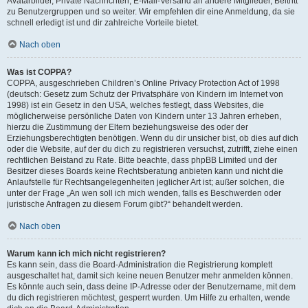
Avatarbilder, Private Nachrichten, E-Mail-Versand an andere Mitglieder, Beitritt
zu Benutzergruppen und so weiter. Wir empfehlen dir eine Anmeldung, da sie
schnell erledigt ist und dir zahlreiche Vorteile bietet.
Nach oben
Was ist COPPA?
COPPA, ausgeschrieben Children’s Online Privacy Protection Act of 1998
(deutsch: Gesetz zum Schutz der Privatsphäre von Kindern im Internet von
1998) ist ein Gesetz in den USA, welches festlegt, dass Websites, die
möglicherweise persönliche Daten von Kindern unter 13 Jahren erheben,
hierzu die Zustimmung der Eltern beziehungsweise des oder der
Erziehungsberechtigten benötigen. Wenn du dir unsicher bist, ob dies auf dich
oder die Website, auf der du dich zu registrieren versuchst, zutrifft, ziehe einen
rechtlichen Beistand zu Rate. Bitte beachte, dass phpBB Limited und der
Besitzer dieses Boards keine Rechtsberatung anbieten kann und nicht die
Anlaufstelle für Rechtsangelegenheiten jeglicher Art ist; außer solchen, die
unter der Frage „An wen soll ich mich wenden, falls es Beschwerden oder
juristische Anfragen zu diesem Forum gibt?“ behandelt werden.
Nach oben
Warum kann ich mich nicht registrieren?
Es kann sein, dass die Board-Administration die Registrierung komplett
ausgeschaltet hat, damit sich keine neuen Benutzer mehr anmelden können.
Es könnte auch sein, dass deine IP-Adresse oder der Benutzername, mit dem
du dich registrieren möchtest, gesperrt wurden. Um Hilfe zu erhalten, wende