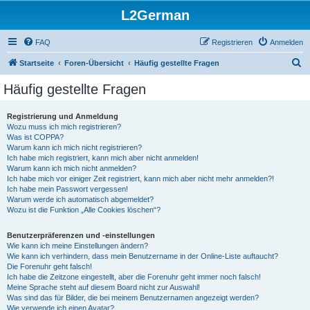
L2German
FAQ
Registrieren
Anmelden
S
Startseite
Foren-Übersicht
Häufig gestellte Fragen
u
Häufig gestellte Fragen
c
h
Registrierung und Anmeldung
Wozu muss ich mich registrieren?
e
Was ist COPPA?
Warum kann ich mich nicht registrieren?
Ich habe mich registriert, kann mich aber nicht anmelden!
Warum kann ich mich nicht anmelden?
Ich habe mich vor einiger Zeit registriert, kann mich aber nicht mehr anmelden?!
Ich habe mein Passwort vergessen!
Warum werde ich automatisch abgemeldet?
Wozu ist die Funktion „Alle Cookies löschen“?
Benutzerpräferenzen und -einstellungen
Wie kann ich meine Einstellungen ändern?
Wie kann ich verhindern, dass mein Benutzername in der Online-Liste auftaucht?
Die Forenuhr geht falsch!
Ich habe die Zeitzone eingestellt, aber die Forenuhr geht immer noch falsch!
Meine Sprache steht auf diesem Board nicht zur Auswahl!
Was sind das für Bilder, die bei meinem Benutzernamen angezeigt werden?
Wie verwende ich einen Avatar?