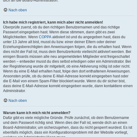
dich an die Board-Administration.
Nach oben
Ich habe mich registriert, kann mich aber nicht anmelden!
Überprüfe zuerst, ob du den richtigen Benutzernamen und das richtige
Passwort eingegeben hast. Wenn diese stimmen, dann gibt es zwei
Möglichkeiten. Wenn
COPPA
aktiviert ist und du angegeben hast, dass du
unter 13 Jahre alt bist, musst du bzw. einer deiner Eltern oder deiner
Erziehungsberechtigten den Anweisungen folgen, die du erhalten hast. Wenn
dies nicht der Fall ist, muss dein Benutzerkonto vielleicht aktiviert werden. Bei
einigen Boards müssen alle neu angemeldeten Mitglieder erst freigeschaltet
werden – entweder musst du dies selbst erledigen oder ein Administrator. Bei
der Registrierung wurde dir mitgeteilt, ob eine Aktivierung nötig ist oder nicht.
Wenn du eine E-Mail erhalten hast, folge den dort enthaltenen Anweisungen.
Ansonsten prüfe, ob du deine E-Mail-Adresse korrekt eingegeben hast oder
die E-Mail von einem Spam-Filter blockiert wurde. Wenn du dir sicher bist,
dass deine E-Mail-Adresse korrekt eingegeben wurde, dann kontaktiere einen
Administrator.
Nach oben
Warum kann ich mich nicht anmelden?
Dafür gibt es viele mögliche Gründe. Prüfe zunächst, ob dein Benutzername
und dein Passwort richtig sind. Wenn dies der Fall ist, wende dich an einen
Board-Administrator, um sicherzugehen, dass du nicht gesperrt wurdest. Es ist
ebenfalls möglich, dass ein Konfigurationsproblem mit der Website vorliegt,