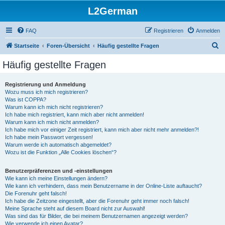
L2German
FAQ
Registrieren
Anmelden
S
Startseite
Foren-Übersicht
Häufig gestellte Fragen
u
Häufig gestellte Fragen
c
h
Registrierung und Anmeldung
Wozu muss ich mich registrieren?
e
Was ist COPPA?
Warum kann ich mich nicht registrieren?
Ich habe mich registriert, kann mich aber nicht anmelden!
Warum kann ich mich nicht anmelden?
Ich habe mich vor einiger Zeit registriert, kann mich aber nicht mehr anmelden?!
Ich habe mein Passwort vergessen!
Warum werde ich automatisch abgemeldet?
Wozu ist die Funktion „Alle Cookies löschen“?
Benutzerpräferenzen und -einstellungen
Wie kann ich meine Einstellungen ändern?
Wie kann ich verhindern, dass mein Benutzername in der Online-Liste auftaucht?
Die Forenuhr geht falsch!
Ich habe die Zeitzone eingestellt, aber die Forenuhr geht immer noch falsch!
Meine Sprache steht auf diesem Board nicht zur Auswahl!
Was sind das für Bilder, die bei meinem Benutzernamen angezeigt werden?
Wie verwende ich einen Avatar?