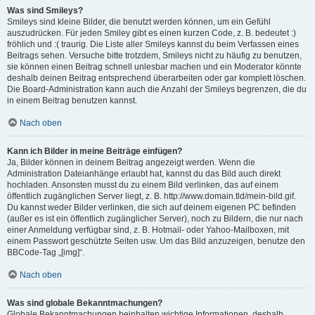
Was sind Smileys?
Smileys sind kleine Bilder, die benutzt werden können, um ein Gefühl
auszudrücken. Für jeden Smiley gibt es einen kurzen Code, z. B. bedeutet :)
fröhlich und :( traurig. Die Liste aller Smileys kannst du beim Verfassen eines
Beitrags sehen. Versuche bitte trotzdem, Smileys nicht zu häufig zu benutzen,
sie können einen Beitrag schnell unlesbar machen und ein Moderator könnte
deshalb deinen Beitrag entsprechend überarbeiten oder gar komplett löschen.
Die Board-Administration kann auch die Anzahl der Smileys begrenzen, die du
in einem Beitrag benutzen kannst.
Nach oben
Kann ich Bilder in meine Beiträge einfügen?
Ja, Bilder können in deinem Beitrag angezeigt werden. Wenn die
Administration Dateianhänge erlaubt hat, kannst du das Bild auch direkt
hochladen. Ansonsten musst du zu einem Bild verlinken, das auf einem
öffentlich zugänglichen Server liegt, z. B. http://www.domain.tld/mein-bild.gif.
Du kannst weder Bilder verlinken, die sich auf deinem eigenen PC befinden
(außer es ist ein öffentlich zugänglicher Server), noch zu Bildern, die nur nach
einer Anmeldung verfügbar sind, z. B. Hotmail- oder Yahoo-Mailboxen, mit
einem Passwort geschützte Seiten usw. Um das Bild anzuzeigen, benutze den
BBCode-Tag „[img]“.
Nach oben
Was sind globale Bekanntmachungen?
Globale Bekanntmachungen beinhalten wichtige Informationen, deshalb