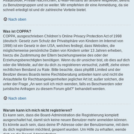
Avatarbilder, Private Nachrichten, E-Mail-Versand an andere Mitglieder, Beitritt
zu Benutzergruppen und so weiter. Wir empfehlen dir eine Anmeldung, da sie
schnell erledigt ist und dir zahlreiche Vorteile bietet.
Nach oben
Was ist COPPA?
COPPA, ausgeschrieben Children’s Online Privacy Protection Act of 1998
(deutsch: Gesetz zum Schutz der Privatsphäre von Kindern im Internet von
1998) ist ein Gesetz in den USA, welches festlegt, dass Websites, die
möglicherweise persönliche Daten von Kindern unter 13 Jahren erheben,
hierzu die Zustimmung der Eltern beziehungsweise des oder der
Erziehungsberechtigten benötigen. Wenn du dir unsicher bist, ob dies auf dich
oder die Website, auf der du dich zu registrieren versuchst, zutrifft, ziehe einen
rechtlichen Beistand zu Rate. Bitte beachte, dass phpBB Limited und der
Besitzer dieses Boards keine Rechtsberatung anbieten kann und nicht die
Anlaufstelle für Rechtsangelegenheiten jeglicher Art ist; außer solchen, die
unter der Frage „An wen soll ich mich wenden, falls es Beschwerden oder
juristische Anfragen zu diesem Forum gibt?“ behandelt werden.
Nach oben
Warum kann ich mich nicht registrieren?
Es kann sein, dass die Board-Administration die Registrierung komplett
ausgeschaltet hat, damit sich keine neuen Benutzer mehr anmelden können.
Es könnte auch sein, dass deine IP-Adresse oder der Benutzername, mit dem
du dich registrieren möchtest, gesperrt wurden. Um Hilfe zu erhalten, wende