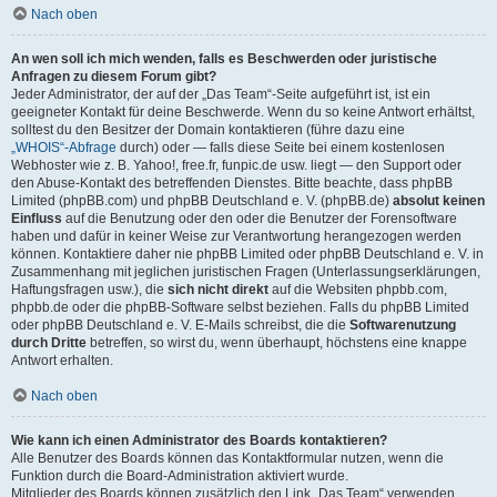
Nach oben
An wen soll ich mich wenden, falls es Beschwerden oder juristische
Anfragen zu diesem Forum gibt?
Jeder Administrator, der auf der „Das Team“-Seite aufgeführt ist, ist ein
geeigneter Kontakt für deine Beschwerde. Wenn du so keine Antwort erhältst,
solltest du den Besitzer der Domain kontaktieren (führe dazu eine
„WHOIS“-Abfrage
durch) oder — falls diese Seite bei einem kostenlosen
Webhoster wie z. B. Yahoo!, free.fr, funpic.de usw. liegt — den Support oder
den Abuse-Kontakt des betreffenden Dienstes. Bitte beachte, dass phpBB
Limited (phpBB.com) und phpBB Deutschland e. V. (phpBB.de)
absolut keinen
Einfluss
auf die Benutzung oder den oder die Benutzer der Forensoftware
haben und dafür in keiner Weise zur Verantwortung herangezogen werden
können. Kontaktiere daher nie phpBB Limited oder phpBB Deutschland e. V. in
Zusammenhang mit jeglichen juristischen Fragen (Unterlassungserklärungen,
Haftungsfragen usw.), die
sich nicht direkt
auf die Websiten phpbb.com,
phpbb.de oder die phpBB-Software selbst beziehen. Falls du phpBB Limited
oder phpBB Deutschland e. V. E-Mails schreibst, die die
Softwarenutzung
durch Dritte
betreffen, so wirst du, wenn überhaupt, höchstens eine knappe
Antwort erhalten.
Nach oben
Wie kann ich einen Administrator des Boards kontaktieren?
Alle Benutzer des Boards können das Kontaktformular nutzen, wenn die
Funktion durch die Board-Administration aktiviert wurde.
Mitglieder des Boards können zusätzlich den Link „Das Team“ verwenden.