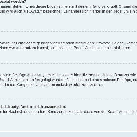
gezeigt werden?
amen stehen. Eines dieser Bilder ist meist mit deinem Rang verknüpft: Oft sind di
ld wird auch als „Avatar“ bezeichnet. Es handelt sich hierbei in der Regel um ein
 Avatar über eine der folgenden vier Methoden hinzufügen: Gravatar, Galerie, Rem
en Avatar benutzen kannst, solltest du die Board-Administration kontaktieren.
viele Beiträge du bislang erstellt hast oder identifizieren bestimmte Benutzer w
 Board-Administration festgelegt wurden. Bitte schreibe keine sinnlosen Beiträge
wird deinen Rang unter Umständen einfach wieder zurücksetzen.
rde ich aufgefordert, mich anzumelden.
ion für Nachrichten an andere Benutzer nutzen, falls diese von der Board-Administ