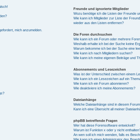
alsch!
Freunde und ignorierte Mitglieder
Wozu benötige ich die Listen der Freunde un
rden?
Wie kann ich Mitglieder zur Liste der Freund
wieder aus den Listen entfernen?
fgefordert, mich anzumelden.
Die Foren durchsuchen
Wie kann ich ein Forum oder mehrere For
Weshalb erhalte ich bei der Suche keine Er
Warum bekomme ich bei der Suche eine lee
Wie kann ich nach Mitgliedern suchen?
Wie kann ich meine eigenen Beiträge und T
Abonnements und Lesezeichen
Was ist der Unterschied zwischen einem L
Wie kann ich ein Lesezeichen auf ein Them
Wie kann ich ein Forum abonnieren?
Wie deaktiviere ich meine Abonnements?
gs?
Dateianhänge
Welche Dateianhänge sind in diesem Forum
Kann ich eine Übersicht all meiner Dateian
phpBB betreffende Fragen
Wer hat diese Forensoftware entwickelt?
Warum ist Funktion x oder y nicht enthalten
An wen soll ich mich wenden, falls es Besc
Wie kann ich einen Administrator des Board