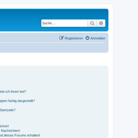
Suche
Erweiterte Suche
Registrieren
Anmelden
ete ich ihnen bei?
en farbig dargestellt?
tartseite?
icken!
 Nachrichten!
ed dieses Forums erhalten!