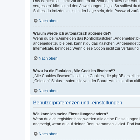
Das ist nicht schlimm! Wir können dir zwar dein altes Passwort
vergessen“ klickst und den Anweisungen folgst. So solltest du
Solltest du trotzdem nicht in der Lage sein, dein Passwort zur
Nach oben
Warum werde ich automatisch abgemeldet?
Wenn du beim Anmelden das Kontrollkästchen „Angemeldet bleib
angemeldet zu bleiben, kannst du das Kästchen „Angemeldet b
Internetcafé, befindest. Wenn diese Option nicht zur Verfügung
Nach oben
Wozu ist die Funktion „Alle Cookies löschen“?
„Alle Cookies löschen“ löscht die Cookies, die phpBB erstellt
„Gelesen“-Status – sofern sie von der Board-Administration ak
Nach oben
Benutzerpräferenzen und -einstellungen
Wie kann ich meine Einstellungen ändern?
Wenn du dich registriert hast, werden alle deine Einstellunge
angezeigt, wenn du auf deinen Benutzernamen klickst. Dort kan
Nach oben