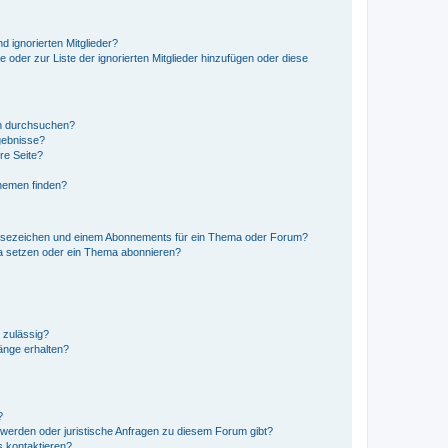
d ignorierten Mitglieder?
e oder zur Liste der ignorierten Mitglieder hinzufügen oder diese
en durchsuchen?
gebnisse?
re Seite?
hemen finden?
esezeichen und einem Abonnements für ein Thema oder Forum?
a setzen oder ein Thema abonnieren?
 zulässig?
hänge erhalten?
?
hwerden oder juristische Anfragen zu diesem Forum gibt?
s kontaktieren?