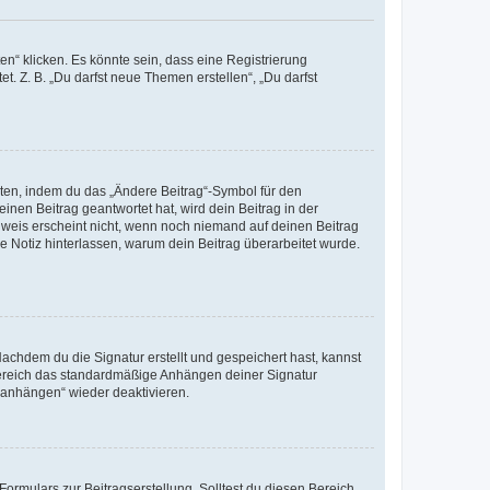
n“ klicken. Es könnte sein, dass eine Registrierung
t. Z. B. „Du darfst neue Themen erstellen“, „Du darfst
iten, indem du das „Ändere Beitrag“-Symbol für den
inen Beitrag geantwortet hat, wird dein Beitrag in der
nweis erscheint nicht, wenn noch niemand auf deinen Beitrag
ne Notiz hinterlassen, warum dein Beitrag überarbeitet wurde.
chdem du die Signatur erstellt und gespeichert hast, kannst
Bereich das standardmäßige Anhängen deiner Signatur
r anhängen“ wieder deaktivieren.
ormulars zur Beitragserstellung. Solltest du diesen Bereich