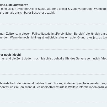
ine-Liste auftaucht?
n eine Option „Meinen Online-Status während dieser Sitzung verbergen“. Wenn du d
st dann als unsichtbarer Besucher gezählt.
en Zeitzone. In diesem Fall solltest du im „Persönlichen Bereich“ die für dich passe
den. Wenn du noch nicht registriert bist, ist dies ein guter Grund, dies jetzt zu tun
mer noch falsch!
t hast und die Zeit trotzdem noch falsch ist, geht die Uhr des Servers vermutlich fal
t installiert oder niemand hat das Forum bislang in deine Sprache übersetzt. Frag
, würden wir uns freuen, wenn du es übersetzen würdest. Weitere Informationen dazu