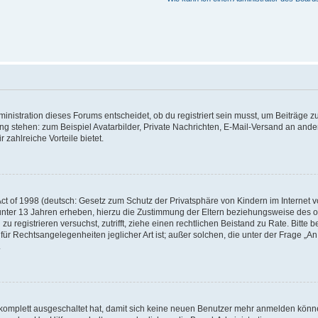
istration dieses Forums entscheidet, ob du registriert sein musst, um Beiträge zu s
ung stehen: zum Beispiel Avatarbilder, Private Nachrichten, E-Mail-Versand an ander
 zahlreiche Vorteile bietet.
t of 1998 (deutsch: Gesetz zum Schutz der Privatsphäre von Kindern im Internet vo
unter 13 Jahren erheben, hierzu die Zustimmung der Eltern beziehungsweise des o
h zu registrieren versuchst, zutrifft, ziehe einen rechtlichen Beistand zu Rate. Bit
für Rechtsangelegenheiten jeglicher Art ist; außer solchen, die unter der Frage „
.
g komplett ausgeschaltet hat, damit sich keine neuen Benutzer mehr anmelden könn