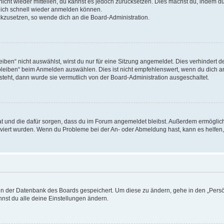
 nicht wieder mitteilen, du kannst es jedoch zurücksetzen. Dies machst du, indem 
 dich schnell wieder anmelden können.
ückzusetzen, so wende dich an die Board-Administration.
en“ nicht auswählst, wirst du nur für eine Sitzung angemeldet. Dies verhindert 
leiben“ beim Anmelden auswählen. Dies ist nicht empfehlenswert, wenn du dich an
 steht, dann wurde sie vermutlich von der Board-Administration ausgeschaltet.
 hat und die dafür sorgen, dass du im Forum angemeldet bleibst. Außerdem ermögli
tiviert wurden. Wenn du Probleme bei der An- oder Abmeldung hast, kann es helfen
n in der Datenbank des Boards gespeichert. Um diese zu ändern, gehe in den „Persö
nst du alle deine Einstellungen ändern.