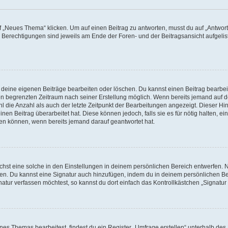
„Neues Thema“ klicken. Um auf einen Beitrag zu antworten, musst du auf „Antworte
e Berechtigungen sind jeweils am Ende der Foren- und der Beitragsansicht aufgeliste
r deine eigenen Beiträge bearbeiten oder löschen. Du kannst einen Beitrag bearbe
inen begrenzten Zeitraum nach seiner Erstellung möglich. Wenn bereits jemand auf de
 die Anzahl als auch der letzte Zeitpunkt der Bearbeitungen angezeigt. Dieser Hi
en Beitrag überarbeitet hat. Diese können jedoch, falls sie es für nötig halten, ei
hen können, wenn bereits jemand darauf geantwortet hat.
st eine solche in den Einstellungen in deinem persönlichen Bereich entwerfen. Na
eren. Du kannst eine Signatur auch hinzufügen, indem du in deinem persönlichen 
atur verfassen möchtest, so kannst du dort einfach das Kontrollkästchen „Signatu
s Themas bearbeitest, findest du ein Register „Umfrage erstellen“ unterhalb des F