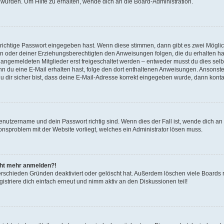
 wurden. Um Hilfe zu erhalten, wende dich an die Board-Administration.
 richtige Passwort eingegeben hast. Wenn diese stimmen, dann gibt es zwei Mögl
tern oder deiner Erziehungsberechtigten den Anweisungen folgen, die du erhalten ha
u angemeldeten Mitglieder erst freigeschaltet werden – entweder musst du dies selbs
. Wenn du eine E-Mail erhalten hast, folge den dort enthaltenen Anweisungen. Ansons
 dir sicher bist, dass deine E-Mail-Adresse korrekt eingegeben wurde, dann kontak
Benutzername und dein Passwort richtig sind. Wenn dies der Fall ist, wende dich a
ionsproblem mit der Website vorliegt, welches ein Administrator lösen muss.
icht mehr anmelden?!
erschieden Gründen deaktiviert oder gelöscht hat. Außerdem löschen viele Boards r
triere dich einfach erneut und nimm aktiv an den Diskussionen teil!