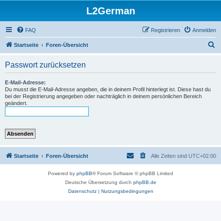
L2German
FAQ
Registrieren
Anmelden
S
Startseite
Foren-Übersicht
u
Passwort zurücksetzen
c
h
E-Mail-Adresse:
Du musst die E-Mail-Adresse angeben, die in deinem Profil hinterlegt ist. Diese hast du
e
bei der Registrierung angegeben oder nachträglich in deinem persönlichen Bereich
geändert.
Startseite
Foren-Übersicht
Alle Zeiten sind
UTC+02:00
Powered by
phpBB
® Forum Software © phpBB Limited
Deutsche Übersetzung durch
phpBB.de
Datenschutz
|
Nutzungsbedingungen