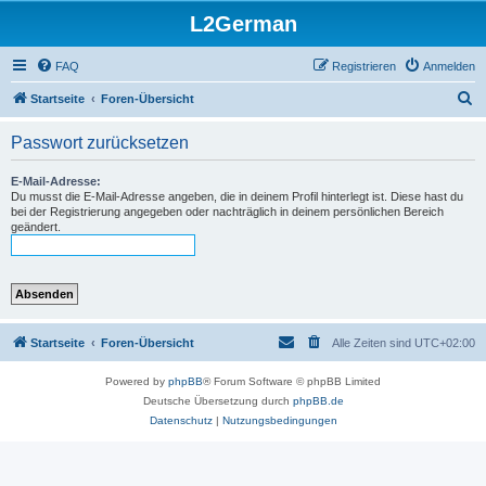
L2German
FAQ
Registrieren
Anmelden
S
Startseite
Foren-Übersicht
u
Passwort zurücksetzen
c
h
E-Mail-Adresse:
Du musst die E-Mail-Adresse angeben, die in deinem Profil hinterlegt ist. Diese hast du
e
bei der Registrierung angegeben oder nachträglich in deinem persönlichen Bereich
geändert.
Startseite
Foren-Übersicht
Alle Zeiten sind
UTC+02:00
Powered by
phpBB
® Forum Software © phpBB Limited
Deutsche Übersetzung durch
phpBB.de
Datenschutz
|
Nutzungsbedingungen