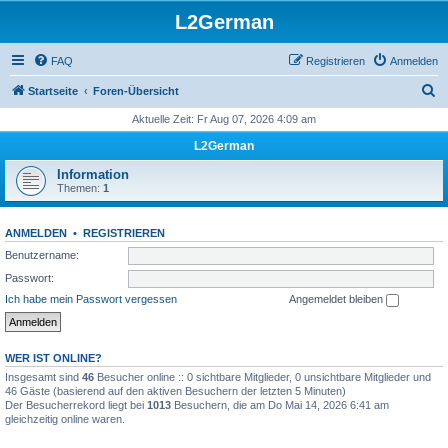
L2German
FAQ
Registrieren
Anmelden
S
Startseite
Foren-Übersicht
u
Aktuelle Zeit: Fr Aug 07, 2026 4:09 am
c
L2German
h
Information
e
Themen:
1
ANMELDEN
•
REGISTRIEREN
Benutzername:
Passwort:
Ich habe mein Passwort vergessen
Angemeldet bleiben
WER IST ONLINE?
Insgesamt sind
46
Besucher online :: 0 sichtbare Mitglieder, 0 unsichtbare Mitglieder und
46 Gäste (basierend auf den aktiven Besuchern der letzten 5 Minuten)
Der Besucherrekord liegt bei
1013
Besuchern, die am Do Mai 14, 2026 6:41 am
gleichzeitig online waren.