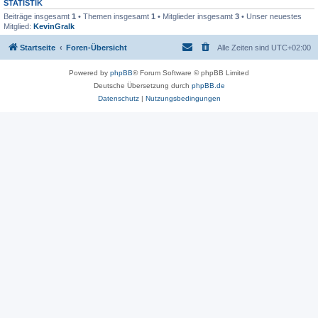
STATISTIK
Beiträge insgesamt
1
• Themen insgesamt
1
• Mitglieder insgesamt
3
• Unser neuestes
Mitglied:
KevinGralk
Startseite
Foren-Übersicht
Alle Zeiten sind
UTC+02:00
Powered by
phpBB
® Forum Software © phpBB Limited
Deutsche Übersetzung durch
phpBB.de
Datenschutz
|
Nutzungsbedingungen