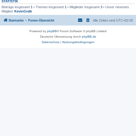
STATISTIK
Beiträge insgesamt
1
• Themen insgesamt
1
• Mitglieder insgesamt
3
• Unser neuestes
Mitglied:
KevinGralk
Startseite
Foren-Übersicht
Alle Zeiten sind
UTC+02:00
Powered by
phpBB
® Forum Software © phpBB Limited
Deutsche Übersetzung durch
phpBB.de
Datenschutz
|
Nutzungsbedingungen