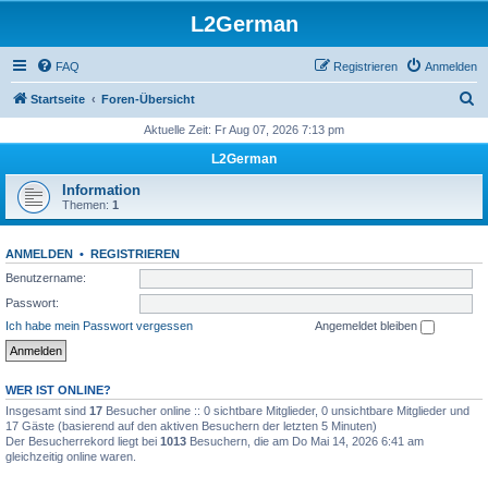
L2German
FAQ
Registrieren
Anmelden
S
Startseite
Foren-Übersicht
u
Aktuelle Zeit: Fr Aug 07, 2026 7:13 pm
c
L2German
h
Information
e
Themen:
1
ANMELDEN
•
REGISTRIEREN
Benutzername:
Passwort:
Ich habe mein Passwort vergessen
Angemeldet bleiben
WER IST ONLINE?
Insgesamt sind
17
Besucher online :: 0 sichtbare Mitglieder, 0 unsichtbare Mitglieder und
17 Gäste (basierend auf den aktiven Besuchern der letzten 5 Minuten)
Der Besucherrekord liegt bei
1013
Besuchern, die am Do Mai 14, 2026 6:41 am
gleichzeitig online waren.