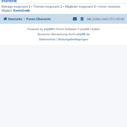
STATISTIK
Beiträge insgesamt
1
• Themen insgesamt
1
• Mitglieder insgesamt
3
• Unser neuestes
Mitglied:
KevinGralk
Startseite
Foren-Übersicht
Alle Zeiten sind
UTC+02:00
Powered by
phpBB
® Forum Software © phpBB Limited
Deutsche Übersetzung durch
phpBB.de
Datenschutz
|
Nutzungsbedingungen