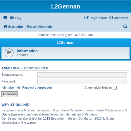
L2German
FAQ
Registrieren
Anmelden
S
Startseite
Foren-Übersicht
u
Aktuelle Zeit: So Aug 09, 2026 5:22 am
c
L2German
h
Information
e
Themen:
1
ANMELDEN
•
REGISTRIEREN
Benutzername:
Passwort:
Ich habe mein Passwort vergessen
Angemeldet bleiben
WER IST ONLINE?
Insgesamt sind
5
Besucher online :: 0 sichtbare Mitglieder, 0 unsichtbare Mitglieder und 5
Gäste (basierend auf den aktiven Besuchern der letzten 5 Minuten)
Der Besucherrekord liegt bei
1013
Besuchern, die am Do Mai 14, 2026 6:41 am
gleichzeitig online waren.