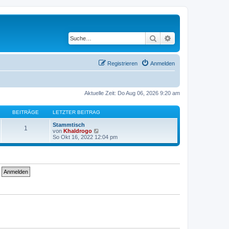
Suche
Erweiterte Suche
Registrieren
Anmelden
Aktuelle Zeit: Do Aug 06, 2026 9:20 am
BEITRÄGE
LETZTER BEITRAG
Stammtisch
1
N
von
Khaldrogo
e
So Okt 16, 2022 12:04 pm
u
e
s
t
e
r
B
e
i
t
r
a
g