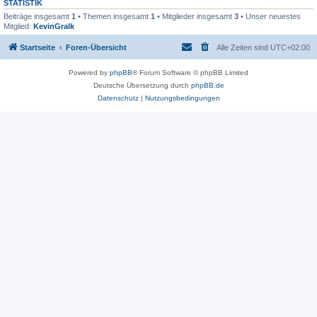
STATISTIK
Beiträge insgesamt
1
• Themen insgesamt
1
• Mitglieder insgesamt
3
• Unser neuestes
Mitglied:
KevinGralk
Startseite
Foren-Übersicht
Alle Zeiten sind
UTC+02:00
Powered by
phpBB
® Forum Software © phpBB Limited
Deutsche Übersetzung durch
phpBB.de
Datenschutz
|
Nutzungsbedingungen