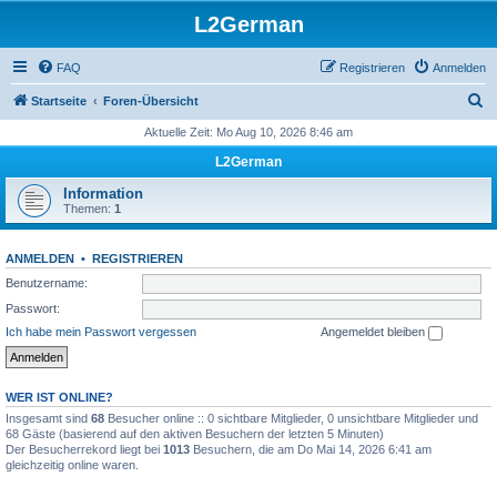
L2German
FAQ
Registrieren
Anmelden
S
Startseite
Foren-Übersicht
u
Aktuelle Zeit: Mo Aug 10, 2026 8:46 am
c
L2German
h
Information
e
Themen:
1
ANMELDEN
•
REGISTRIEREN
Benutzername:
Passwort:
Ich habe mein Passwort vergessen
Angemeldet bleiben
WER IST ONLINE?
Insgesamt sind
68
Besucher online :: 0 sichtbare Mitglieder, 0 unsichtbare Mitglieder und
68 Gäste (basierend auf den aktiven Besuchern der letzten 5 Minuten)
Der Besucherrekord liegt bei
1013
Besuchern, die am Do Mai 14, 2026 6:41 am
gleichzeitig online waren.