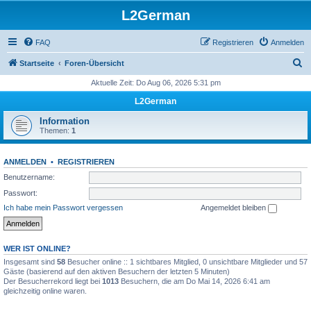
L2German
FAQ
Registrieren
Anmelden
S
Startseite
Foren-Übersicht
u
Aktuelle Zeit: Do Aug 06, 2026 5:31 pm
c
L2German
h
Information
e
Themen:
1
ANMELDEN
•
REGISTRIEREN
Benutzername:
Passwort:
Ich habe mein Passwort vergessen
Angemeldet bleiben
WER IST ONLINE?
Insgesamt sind
58
Besucher online :: 1 sichtbares Mitglied, 0 unsichtbare Mitglieder und 57
Gäste (basierend auf den aktiven Besuchern der letzten 5 Minuten)
Der Besucherrekord liegt bei
1013
Besuchern, die am Do Mai 14, 2026 6:41 am
gleichzeitig online waren.