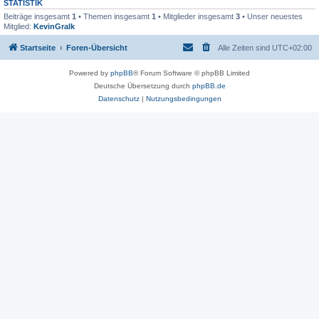
STATISTIK
Beiträge insgesamt
1
• Themen insgesamt
1
• Mitglieder insgesamt
3
• Unser neuestes
Mitglied:
KevinGralk
Startseite
Foren-Übersicht
Alle Zeiten sind
UTC+02:00
Powered by
phpBB
® Forum Software © phpBB Limited
Deutsche Übersetzung durch
phpBB.de
Datenschutz
|
Nutzungsbedingungen