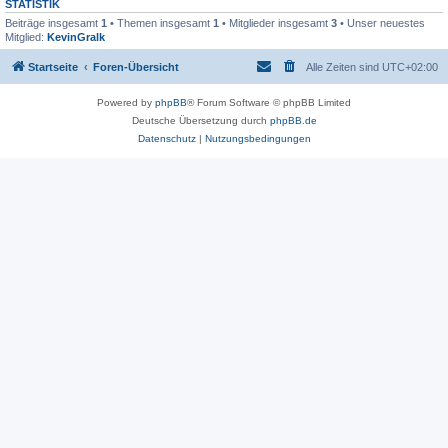
STATISTIK
Beiträge insgesamt
1
• Themen insgesamt
1
• Mitglieder insgesamt
3
• Unser neuestes
Mitglied:
KevinGralk
Startseite
Foren-Übersicht
Alle Zeiten sind
UTC+02:00
Powered by
phpBB
® Forum Software © phpBB Limited
Deutsche Übersetzung durch
phpBB.de
Datenschutz
|
Nutzungsbedingungen