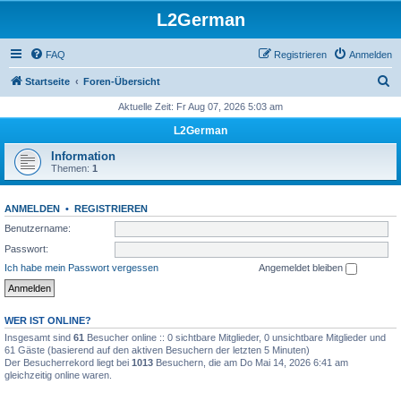
L2German
FAQ
Registrieren
Anmelden
S
Startseite
Foren-Übersicht
u
Aktuelle Zeit: Fr Aug 07, 2026 5:03 am
c
L2German
h
Information
e
Themen:
1
ANMELDEN
•
REGISTRIEREN
Benutzername:
Passwort:
Ich habe mein Passwort vergessen
Angemeldet bleiben
WER IST ONLINE?
Insgesamt sind
61
Besucher online :: 0 sichtbare Mitglieder, 0 unsichtbare Mitglieder und
61 Gäste (basierend auf den aktiven Besuchern der letzten 5 Minuten)
Der Besucherrekord liegt bei
1013
Besuchern, die am Do Mai 14, 2026 6:41 am
gleichzeitig online waren.