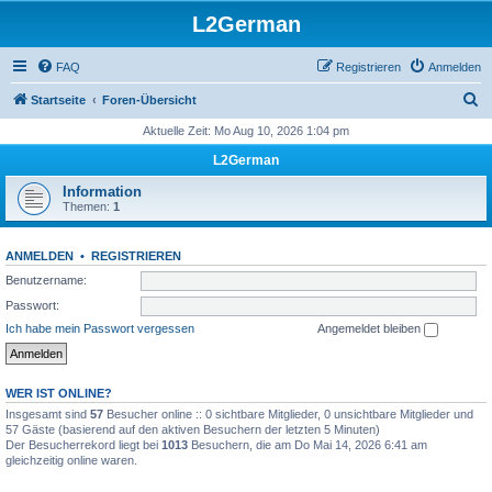
L2German
FAQ
Registrieren
Anmelden
S
Startseite
Foren-Übersicht
u
Aktuelle Zeit: Mo Aug 10, 2026 1:04 pm
c
L2German
h
Information
e
Themen:
1
ANMELDEN
•
REGISTRIEREN
Benutzername:
Passwort:
Ich habe mein Passwort vergessen
Angemeldet bleiben
WER IST ONLINE?
Insgesamt sind
57
Besucher online :: 0 sichtbare Mitglieder, 0 unsichtbare Mitglieder und
57 Gäste (basierend auf den aktiven Besuchern der letzten 5 Minuten)
Der Besucherrekord liegt bei
1013
Besuchern, die am Do Mai 14, 2026 6:41 am
gleichzeitig online waren.