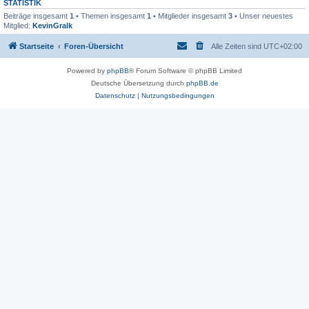
STATISTIK
Beiträge insgesamt
1
• Themen insgesamt
1
• Mitglieder insgesamt
3
• Unser neuestes
Mitglied:
KevinGralk
Startseite
Foren-Übersicht
Alle Zeiten sind
UTC+02:00
Powered by
phpBB
® Forum Software © phpBB Limited
Deutsche Übersetzung durch
phpBB.de
Datenschutz
|
Nutzungsbedingungen