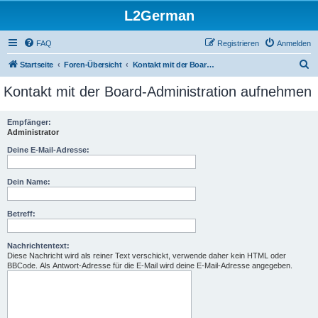
L2German
FAQ
Registrieren
Anmelden
S
Startseite
Foren-Übersicht
Kontakt mit der Board-Administration aufnehmen
u
Kontakt mit der Board-Administration aufnehmen
c
h
Empfänger:
Administrator
e
Deine E-Mail-Adresse:
Dein Name:
Betreff:
Nachrichtentext:
Diese Nachricht wird als reiner Text verschickt, verwende daher kein HTML oder
BBCode. Als Antwort-Adresse für die E-Mail wird deine E-Mail-Adresse angegeben.