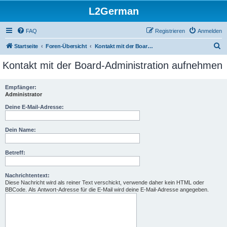
L2German
FAQ
Registrieren
Anmelden
S
Startseite
Foren-Übersicht
Kontakt mit der Board-Administration aufnehmen
u
Kontakt mit der Board-Administration aufnehmen
c
h
Empfänger:
Administrator
e
Deine E-Mail-Adresse:
Dein Name:
Betreff:
Nachrichtentext:
Diese Nachricht wird als reiner Text verschickt, verwende daher kein HTML oder
BBCode. Als Antwort-Adresse für die E-Mail wird deine E-Mail-Adresse angegeben.