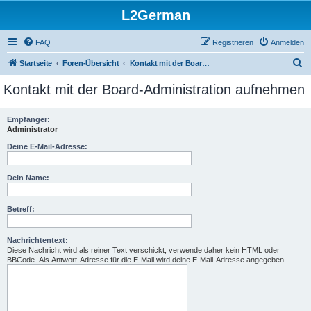
L2German
FAQ
Registrieren
Anmelden
S
Startseite
Foren-Übersicht
Kontakt mit der Board-Administration aufnehmen
u
Kontakt mit der Board-Administration aufnehmen
c
h
Empfänger:
Administrator
e
Deine E-Mail-Adresse:
Dein Name:
Betreff:
Nachrichtentext:
Diese Nachricht wird als reiner Text verschickt, verwende daher kein HTML oder
BBCode. Als Antwort-Adresse für die E-Mail wird deine E-Mail-Adresse angegeben.