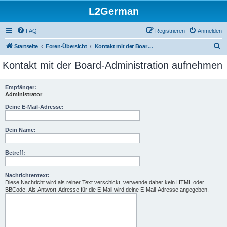
L2German
FAQ
Registrieren
Anmelden
S
Startseite
Foren-Übersicht
Kontakt mit der Board-Administration aufnehmen
u
Kontakt mit der Board-Administration aufnehmen
c
h
Empfänger:
Administrator
e
Deine E-Mail-Adresse:
Dein Name:
Betreff:
Nachrichtentext:
Diese Nachricht wird als reiner Text verschickt, verwende daher kein HTML oder
BBCode. Als Antwort-Adresse für die E-Mail wird deine E-Mail-Adresse angegeben.