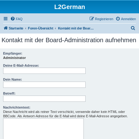
L2German
FAQ
Registrieren
Anmelden
S
Startseite
Foren-Übersicht
Kontakt mit der Board-Administration aufnehmen
u
Kontakt mit der Board-Administration aufnehmen
c
h
Empfänger:
Administrator
e
Deine E-Mail-Adresse:
Dein Name:
Betreff:
Nachrichtentext:
Diese Nachricht wird als reiner Text verschickt, verwende daher kein HTML oder
BBCode. Als Antwort-Adresse für die E-Mail wird deine E-Mail-Adresse angegeben.