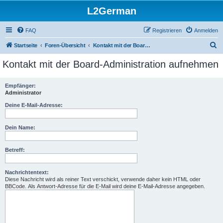
L2German
FAQ
Registrieren
Anmelden
S
Startseite
Foren-Übersicht
Kontakt mit der Board-Administration aufnehmen
u
Kontakt mit der Board-Administration aufnehmen
c
h
Empfänger:
Administrator
e
Deine E-Mail-Adresse:
Dein Name:
Betreff:
Nachrichtentext:
Diese Nachricht wird als reiner Text verschickt, verwende daher kein HTML oder
BBCode. Als Antwort-Adresse für die E-Mail wird deine E-Mail-Adresse angegeben.