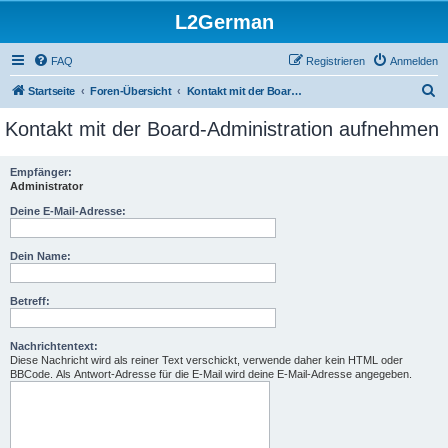
L2German
FAQ
Registrieren
Anmelden
S
Startseite
Foren-Übersicht
Kontakt mit der Board-Administration aufnehmen
u
Kontakt mit der Board-Administration aufnehmen
c
h
Empfänger:
Administrator
e
Deine E-Mail-Adresse:
Dein Name:
Betreff:
Nachrichtentext:
Diese Nachricht wird als reiner Text verschickt, verwende daher kein HTML oder
BBCode. Als Antwort-Adresse für die E-Mail wird deine E-Mail-Adresse angegeben.