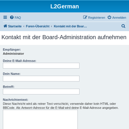
L2German
FAQ
Registrieren
Anmelden
S
Startseite
Foren-Übersicht
Kontakt mit der Board-Administration aufnehmen
u
Kontakt mit der Board-Administration aufnehmen
c
h
Empfänger:
Administrator
e
Deine E-Mail-Adresse:
Dein Name:
Betreff:
Nachrichtentext:
Diese Nachricht wird als reiner Text verschickt, verwende daher kein HTML oder
BBCode. Als Antwort-Adresse für die E-Mail wird deine E-Mail-Adresse angegeben.