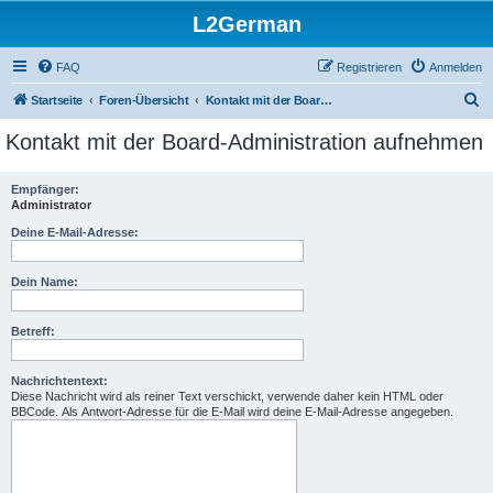
L2German
FAQ
Registrieren
Anmelden
S
Startseite
Foren-Übersicht
Kontakt mit der Board-Administration aufnehmen
u
Kontakt mit der Board-Administration aufnehmen
c
h
Empfänger:
Administrator
e
Deine E-Mail-Adresse:
Dein Name:
Betreff:
Nachrichtentext:
Diese Nachricht wird als reiner Text verschickt, verwende daher kein HTML oder
BBCode. Als Antwort-Adresse für die E-Mail wird deine E-Mail-Adresse angegeben.