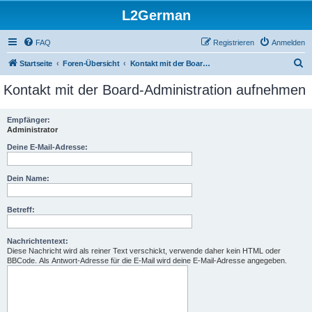
L2German
FAQ
Registrieren
Anmelden
S
Startseite
Foren-Übersicht
Kontakt mit der Board-Administration aufnehmen
u
Kontakt mit der Board-Administration aufnehmen
c
h
Empfänger:
Administrator
e
Deine E-Mail-Adresse:
Dein Name:
Betreff:
Nachrichtentext:
Diese Nachricht wird als reiner Text verschickt, verwende daher kein HTML oder
BBCode. Als Antwort-Adresse für die E-Mail wird deine E-Mail-Adresse angegeben.