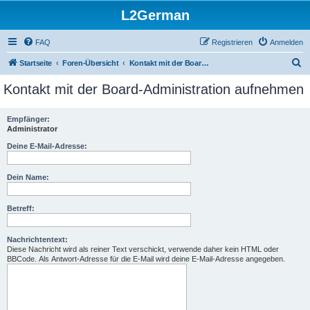
L2German
FAQ
Registrieren
Anmelden
S
Startseite
Foren-Übersicht
Kontakt mit der Board-Administration aufnehmen
u
Kontakt mit der Board-Administration aufnehmen
c
h
Empfänger:
Administrator
e
Deine E-Mail-Adresse:
Dein Name:
Betreff:
Nachrichtentext:
Diese Nachricht wird als reiner Text verschickt, verwende daher kein HTML oder
BBCode. Als Antwort-Adresse für die E-Mail wird deine E-Mail-Adresse angegeben.