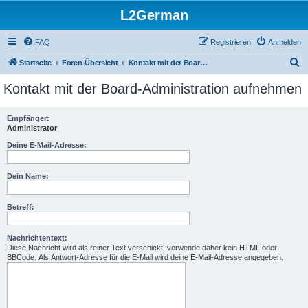
L2German
FAQ
Registrieren
Anmelden
S
Startseite
Foren-Übersicht
Kontakt mit der Board-Administration aufnehmen
u
Kontakt mit der Board-Administration aufnehmen
c
h
Empfänger:
Administrator
e
Deine E-Mail-Adresse:
Dein Name:
Betreff:
Nachrichtentext:
Diese Nachricht wird als reiner Text verschickt, verwende daher kein HTML oder
BBCode. Als Antwort-Adresse für die E-Mail wird deine E-Mail-Adresse angegeben.