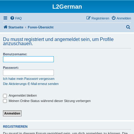
L2German
FAQ
Registrieren
Anmelden
S
Startseite
Foren-Übersicht
u
Du musst registriert und angemeldet sein, um Profile
c
anzuschauen.
h
Benutzername:
e
Passwort:
Ich habe mein Passwort vergessen
Die Aktivierungs-E-Mail erneut senden
Angemeldet bleiben
Meinen Online-Status während dieser Sitzung verbergen
REGISTRIEREN
Du musst in diesem Forum registriert sein, um dich anmelden zu können. Die