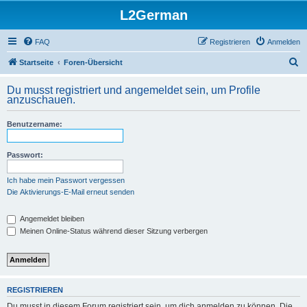
L2German
FAQ
Registrieren
Anmelden
S
Startseite
Foren-Übersicht
u
Du musst registriert und angemeldet sein, um Profile
c
anzuschauen.
h
Benutzername:
e
Passwort:
Ich habe mein Passwort vergessen
Die Aktivierungs-E-Mail erneut senden
Angemeldet bleiben
Meinen Online-Status während dieser Sitzung verbergen
REGISTRIEREN
Du musst in diesem Forum registriert sein, um dich anmelden zu können. Die