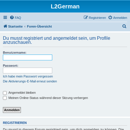
L2German
FAQ
Registrieren
Anmelden
S
Startseite
Foren-Übersicht
u
Du musst registriert und angemeldet sein, um Profile
c
anzuschauen.
h
Benutzername:
e
Passwort:
Ich habe mein Passwort vergessen
Die Aktivierungs-E-Mail erneut senden
Angemeldet bleiben
Meinen Online-Status während dieser Sitzung verbergen
REGISTRIEREN
Du musst in diesem Forum registriert sein, um dich anmelden zu können. Die