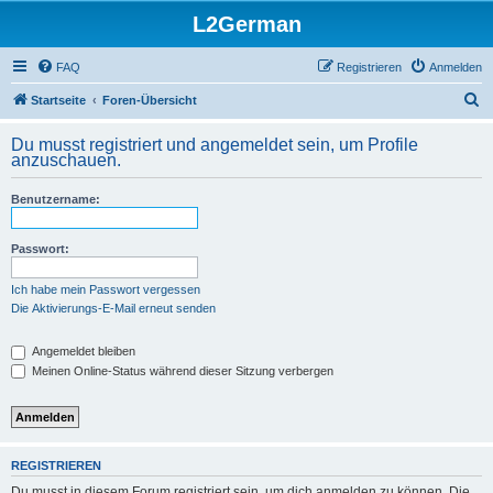
L2German
FAQ
Registrieren
Anmelden
S
Startseite
Foren-Übersicht
u
Du musst registriert und angemeldet sein, um Profile
c
anzuschauen.
h
Benutzername:
e
Passwort:
Ich habe mein Passwort vergessen
Die Aktivierungs-E-Mail erneut senden
Angemeldet bleiben
Meinen Online-Status während dieser Sitzung verbergen
REGISTRIEREN
Du musst in diesem Forum registriert sein, um dich anmelden zu können. Die