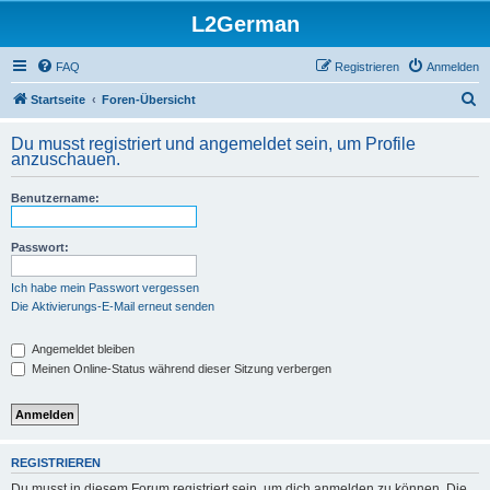
L2German
FAQ
Registrieren
Anmelden
S
Startseite
Foren-Übersicht
u
Du musst registriert und angemeldet sein, um Profile
c
anzuschauen.
h
Benutzername:
e
Passwort:
Ich habe mein Passwort vergessen
Die Aktivierungs-E-Mail erneut senden
Angemeldet bleiben
Meinen Online-Status während dieser Sitzung verbergen
REGISTRIEREN
Du musst in diesem Forum registriert sein, um dich anmelden zu können. Die