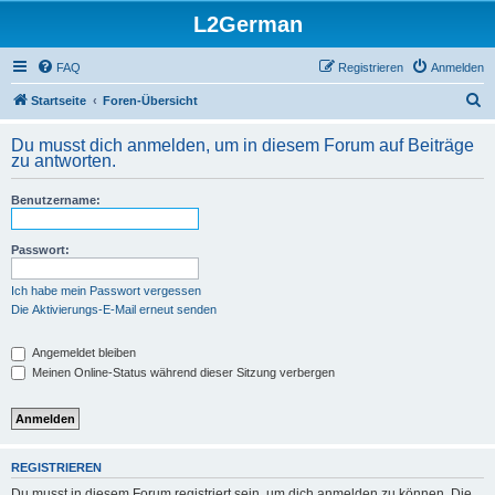
L2German
FAQ
Registrieren
Anmelden
S
Startseite
Foren-Übersicht
u
Du musst dich anmelden, um in diesem Forum auf Beiträge
c
zu antworten.
h
Benutzername:
e
Passwort:
Ich habe mein Passwort vergessen
Die Aktivierungs-E-Mail erneut senden
Angemeldet bleiben
Meinen Online-Status während dieser Sitzung verbergen
REGISTRIEREN
Du musst in diesem Forum registriert sein, um dich anmelden zu können. Die