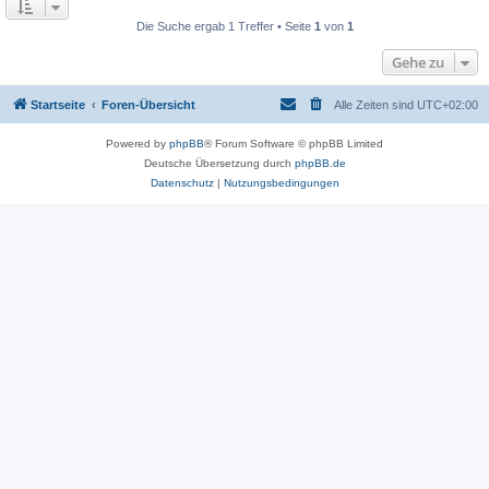
Die Suche ergab 1 Treffer • Seite
1
von
1
Gehe zu
Startseite
Foren-Übersicht
Alle Zeiten sind
UTC+02:00
Powered by
phpBB
® Forum Software © phpBB Limited
Deutsche Übersetzung durch
phpBB.de
Datenschutz
|
Nutzungsbedingungen