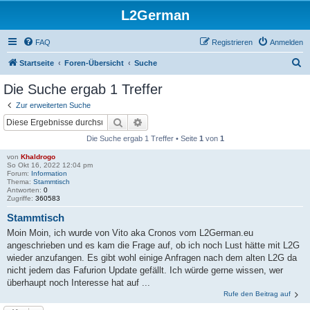
L2German
FAQ
Registrieren
Anmelden
S
Startseite
Foren-Übersicht
Suche
u
Die Suche ergab 1 Treffer
c
Zur erweiterten Suche
h
Suche
Erweiterte Suche
e
Die Suche ergab 1 Treffer • Seite
1
von
1
von
Khaldrogo
So Okt 16, 2022 12:04 pm
Forum:
Information
Thema:
Stammtisch
Antworten:
0
Zugriffe:
360583
Stammtisch
Moin Moin, ich wurde von Vito aka Cronos vom L2German.eu
angeschrieben und es kam die Frage auf, ob ich noch Lust hätte mit L2G
wieder anzufangen. Es gibt wohl einige Anfragen nach dem alten L2G da
nicht jedem das Fafurion Update gefällt. Ich würde gerne wissen, wer
überhaupt noch Interesse hat auf ...
Rufe den Beitrag auf