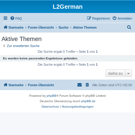
L2German
FAQ
Registrieren
Anmelden
S
Startseite
Foren-Übersicht
Suche
Aktive Themen
u
Aktive Themen
c
Zur erweiterten Suche
h
Die Suche ergab 0 Treffer • Seite
1
von
1
e
Es wurden keine passenden Ergebnisse gefunden.
Die Suche ergab 0 Treffer • Seite
1
von
1
Gehe zu
Startseite
Foren-Übersicht
Alle Zeiten sind
UTC+02:00
Powered by
phpBB
® Forum Software © phpBB Limited
Deutsche Übersetzung durch
phpBB.de
Datenschutz
|
Nutzungsbedingungen