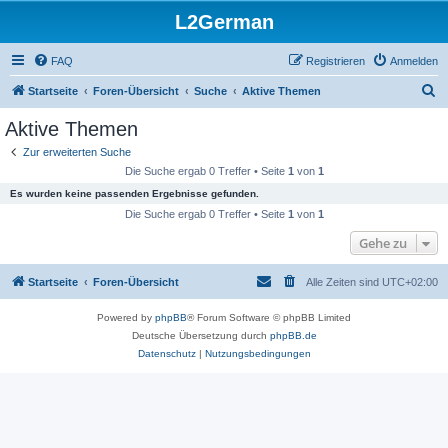
L2German
FAQ
Registrieren
Anmelden
S
Startseite
Foren-Übersicht
Suche
Aktive Themen
u
Aktive Themen
c
Zur erweiterten Suche
h
Die Suche ergab 0 Treffer • Seite
1
von
1
e
Es wurden keine passenden Ergebnisse gefunden.
Die Suche ergab 0 Treffer • Seite
1
von
1
Gehe zu
Startseite
Foren-Übersicht
Alle Zeiten sind
UTC+02:00
Powered by
phpBB
® Forum Software © phpBB Limited
Deutsche Übersetzung durch
phpBB.de
Datenschutz
|
Nutzungsbedingungen