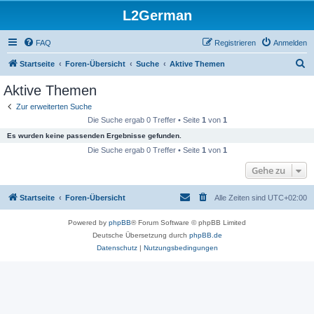
L2German
FAQ
Registrieren
Anmelden
S
Startseite
Foren-Übersicht
Suche
Aktive Themen
u
Aktive Themen
c
Zur erweiterten Suche
h
Die Suche ergab 0 Treffer • Seite
1
von
1
e
Es wurden keine passenden Ergebnisse gefunden.
Die Suche ergab 0 Treffer • Seite
1
von
1
Gehe zu
Startseite
Foren-Übersicht
Alle Zeiten sind
UTC+02:00
Powered by
phpBB
® Forum Software © phpBB Limited
Deutsche Übersetzung durch
phpBB.de
Datenschutz
|
Nutzungsbedingungen