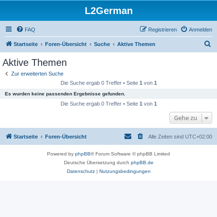
L2German
FAQ
Registrieren
Anmelden
S
Startseite
Foren-Übersicht
Suche
Aktive Themen
u
Aktive Themen
c
Zur erweiterten Suche
h
Die Suche ergab 0 Treffer • Seite
1
von
1
e
Es wurden keine passenden Ergebnisse gefunden.
Die Suche ergab 0 Treffer • Seite
1
von
1
Gehe zu
Startseite
Foren-Übersicht
Alle Zeiten sind
UTC+02:00
Powered by
phpBB
® Forum Software © phpBB Limited
Deutsche Übersetzung durch
phpBB.de
Datenschutz
|
Nutzungsbedingungen