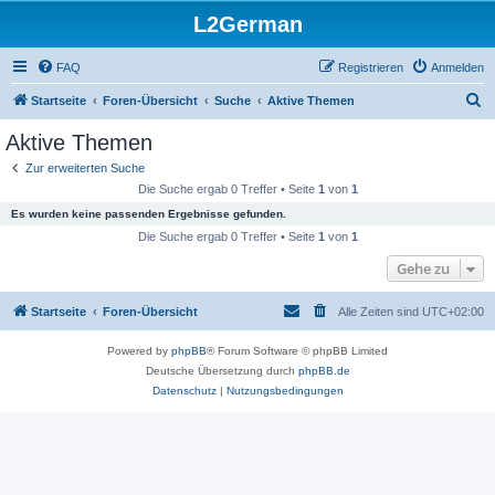
L2German
FAQ
Registrieren
Anmelden
S
Startseite
Foren-Übersicht
Suche
Aktive Themen
u
Aktive Themen
c
Zur erweiterten Suche
h
Die Suche ergab 0 Treffer • Seite
1
von
1
e
Es wurden keine passenden Ergebnisse gefunden.
Die Suche ergab 0 Treffer • Seite
1
von
1
Gehe zu
Startseite
Foren-Übersicht
Alle Zeiten sind
UTC+02:00
Powered by
phpBB
® Forum Software © phpBB Limited
Deutsche Übersetzung durch
phpBB.de
Datenschutz
|
Nutzungsbedingungen