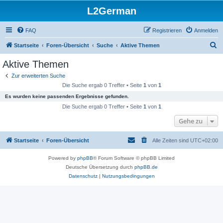
L2German
FAQ
Registrieren
Anmelden
S
Startseite
Foren-Übersicht
Suche
Aktive Themen
u
Aktive Themen
c
Zur erweiterten Suche
h
Die Suche ergab 0 Treffer • Seite
1
von
1
e
Es wurden keine passenden Ergebnisse gefunden.
Die Suche ergab 0 Treffer • Seite
1
von
1
Gehe zu
Startseite
Foren-Übersicht
Alle Zeiten sind
UTC+02:00
Powered by
phpBB
® Forum Software © phpBB Limited
Deutsche Übersetzung durch
phpBB.de
Datenschutz
|
Nutzungsbedingungen