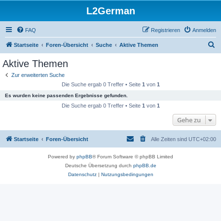
L2German
FAQ
Registrieren
Anmelden
S
Startseite
Foren-Übersicht
Suche
Aktive Themen
u
Aktive Themen
c
Zur erweiterten Suche
h
Die Suche ergab 0 Treffer • Seite
1
von
1
e
Es wurden keine passenden Ergebnisse gefunden.
Die Suche ergab 0 Treffer • Seite
1
von
1
Gehe zu
Startseite
Foren-Übersicht
Alle Zeiten sind
UTC+02:00
Powered by
phpBB
® Forum Software © phpBB Limited
Deutsche Übersetzung durch
phpBB.de
Datenschutz
|
Nutzungsbedingungen