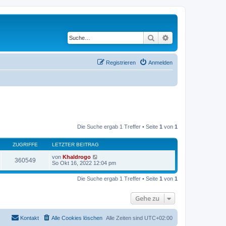
Suche
Erweiterte Suche
Registrieren
Anmelden
Die Suche ergab 1 Treffer • Seite
1
von
1
ZUGRIFFE
LETZTER BEITRAG
von
Khaldrogo
360549
So Okt 16, 2022 12:04 pm
Die Suche ergab 1 Treffer • Seite
1
von
1
Gehe zu
Kontakt
Alle Cookies löschen
Alle Zeiten sind
UTC+02:00