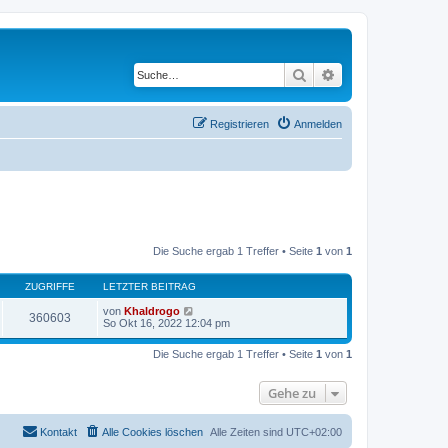
Suche
Erweiterte Suche
Registrieren
Anmelden
Die Suche ergab 1 Treffer • Seite
1
von
1
ZUGRIFFE
LETZTER BEITRAG
von
Khaldrogo
360603
So Okt 16, 2022 12:04 pm
Die Suche ergab 1 Treffer • Seite
1
von
1
Gehe zu
Kontakt
Alle Cookies löschen
Alle Zeiten sind
UTC+02:00