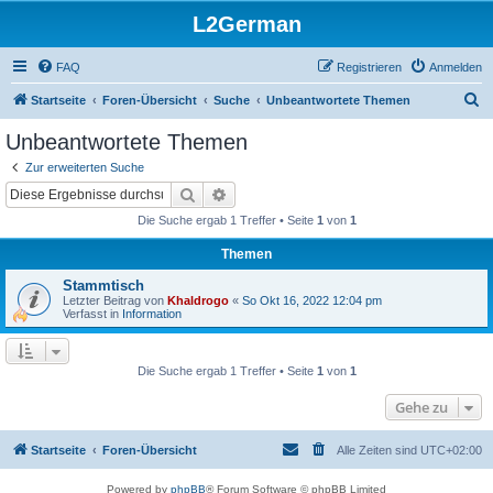
L2German
FAQ
Registrieren
Anmelden
S
Startseite
Foren-Übersicht
Suche
Unbeantwortete Themen
u
Unbeantwortete Themen
c
Zur erweiterten Suche
h
Suche
Erweiterte Suche
e
Die Suche ergab 1 Treffer • Seite
1
von
1
Themen
Stammtisch
Letzter Beitrag von
Khaldrogo
«
So Okt 16, 2022 12:04 pm
Verfasst in
Information
Die Suche ergab 1 Treffer • Seite
1
von
1
Gehe zu
Startseite
Foren-Übersicht
Alle Zeiten sind
UTC+02:00
Powered by
phpBB
® Forum Software © phpBB Limited