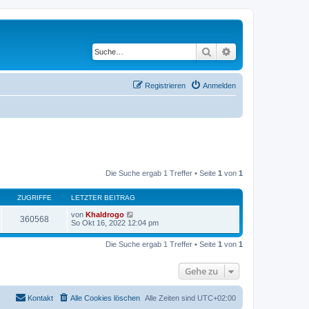
Suche
Erweiterte Suche
Registrieren
Anmelden
Die Suche ergab 1 Treffer • Seite
1
von
1
ZUGRIFFE
LETZTER BEITRAG
von
Khaldrogo
360568
So Okt 16, 2022 12:04 pm
Die Suche ergab 1 Treffer • Seite
1
von
1
Gehe zu
Kontakt
Alle Cookies löschen
Alle Zeiten sind
UTC+02:00