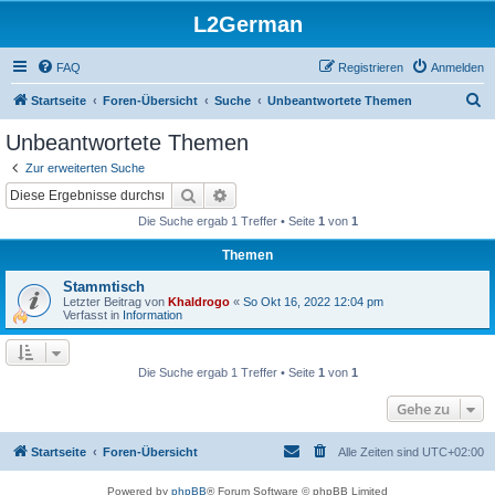
L2German
FAQ
Registrieren
Anmelden
S
Startseite
Foren-Übersicht
Suche
Unbeantwortete Themen
u
Unbeantwortete Themen
c
Zur erweiterten Suche
h
Suche
Erweiterte Suche
e
Die Suche ergab 1 Treffer • Seite
1
von
1
Themen
Stammtisch
Letzter Beitrag von
Khaldrogo
«
So Okt 16, 2022 12:04 pm
Verfasst in
Information
Die Suche ergab 1 Treffer • Seite
1
von
1
Gehe zu
Startseite
Foren-Übersicht
Alle Zeiten sind
UTC+02:00
Powered by
phpBB
® Forum Software © phpBB Limited