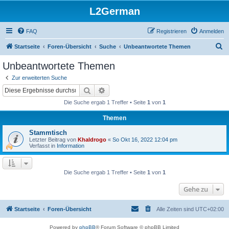
L2German
FAQ
Registrieren
Anmelden
S
Startseite
Foren-Übersicht
Suche
Unbeantwortete Themen
u
Unbeantwortete Themen
c
Zur erweiterten Suche
h
Suche
Erweiterte Suche
e
Die Suche ergab 1 Treffer • Seite
1
von
1
Themen
Stammtisch
Letzter Beitrag von
Khaldrogo
«
So Okt 16, 2022 12:04 pm
Verfasst in
Information
Die Suche ergab 1 Treffer • Seite
1
von
1
Gehe zu
Startseite
Foren-Übersicht
Alle Zeiten sind
UTC+02:00
Powered by
phpBB
® Forum Software © phpBB Limited