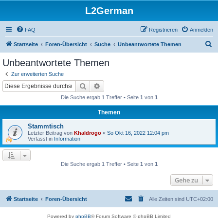
L2German
FAQ
Registrieren
Anmelden
S
Startseite
Foren-Übersicht
Suche
Unbeantwortete Themen
u
Unbeantwortete Themen
c
Zur erweiterten Suche
h
Suche
Erweiterte Suche
e
Die Suche ergab 1 Treffer • Seite
1
von
1
Themen
Stammtisch
Letzter Beitrag von
Khaldrogo
«
So Okt 16, 2022 12:04 pm
Verfasst in
Information
Die Suche ergab 1 Treffer • Seite
1
von
1
Gehe zu
Startseite
Foren-Übersicht
Alle Zeiten sind
UTC+02:00
Powered by
phpBB
® Forum Software © phpBB Limited